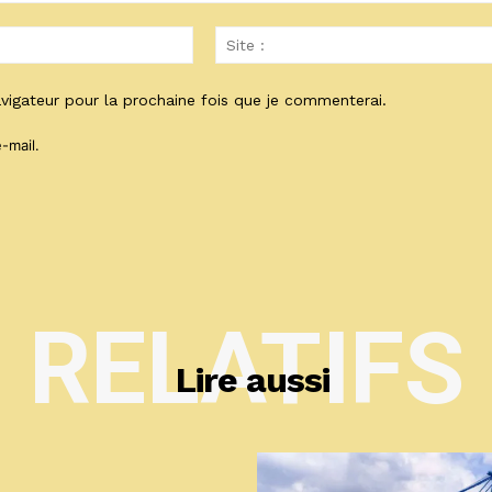
Email
:*
vigateur pour la prochaine fois que je commenterai.
-mail.
RELATIFS
Lire aussi