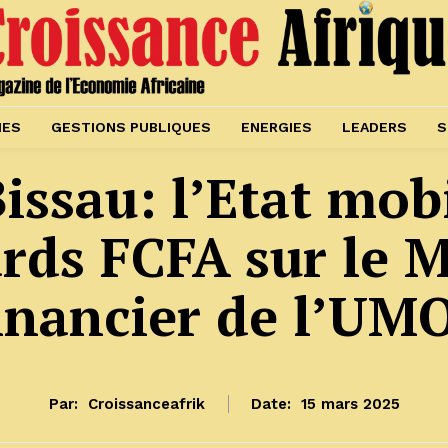
IES
GESTIONS PUBLIQUES
ENERGIES
LEADERS
S
issau: l’Etat mobi
ards FCFA sur le 
inancier de l’UM
Par:
Croissanceafrik
Date:
15 mars 2025