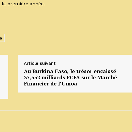
e la première année.
a
Article suivant
Au Burkina Faso, le trésor encaissé
37,552 milliards FCFA sur le Marché
Financier de l’Umoa