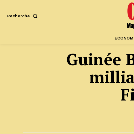
Recherche
ECONOM
Guinée B
milli
F