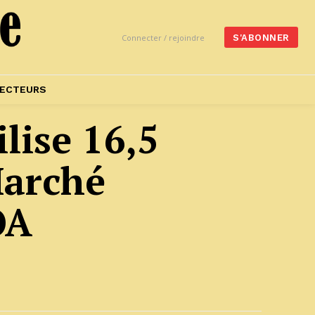
Connecter / rejoindre
S'ABONNER
ECTEURS
lise 16,5
Marché
OA