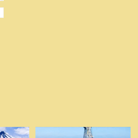
Site
: