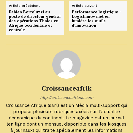
Article précédent
Article suivant
Fabien Bortoluzzi au
Performance logistique :
poste de directeur général
Logistinnov met en
des opérations Thales en
lumière les outils
Afrique occidentale et
d’innovation
centrale
Croissanceafrik
http://croissanceafrique.com
Croissance Afrique (sarl) est un Média multi-support qui
propose plusieurs rubriques axées sur l’actualité
économique du continent. Le magazine est un journal
(en ligne dont un mensuel disponible dans les kiosques
à journaux) qui traite spécialement les informations