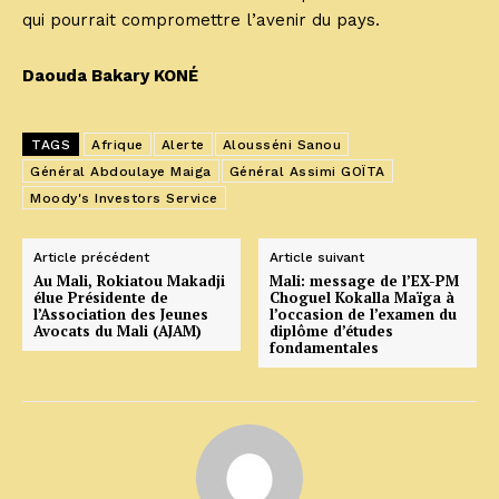
qui pourrait compromettre l’avenir du pays.
Daouda Bakary KONÉ
TAGS
Afrique
Alerte
Alousséni Sanou
Général Abdoulaye Maiga
Général Assimi GOÏTA
Moody's Investors Service
Article précédent
Article suivant
Au Mali, Rokiatou Makadji
Mali: message de l’EX-PM
élue Présidente de
Choguel Kokalla Maïga à
l’Association des Jeunes
l’occasion de l’examen du
Avocats du Mali (AJAM)
diplôme d’études
fondamentales