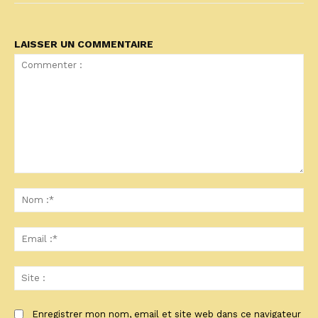
LAISSER UN COMMENTAIRE
Commenter
:
No
:*
Ema
:*
Sit
:
Enregistrer mon nom, email et site web dans ce navigateur