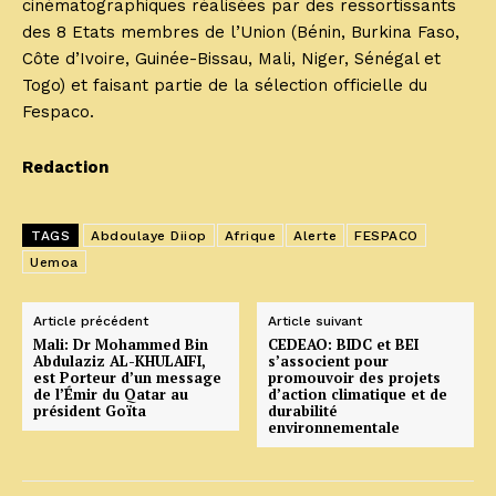
cinématographiques réalisées par des ressortissants
des 8 Etats membres de l’Union (Bénin, Burkina Faso,
Côte d’Ivoire, Guinée-Bissau, Mali, Niger, Sénégal et
Togo) et faisant partie de la sélection officielle du
Fespaco.
Redaction
TAGS
Abdoulaye Diiop
Afrique
Alerte
FESPACO
Uemoa
Article précédent
Article suivant
Mali: Dr Mohammed Bin
CEDEAO: BIDC et BEI
Abdulaziz AL-KHULAIFI,
s’associent pour
est Porteur d’un message
promouvoir des projets
de l’Émir du Qatar au
d’action climatique et de
président Goïta
durabilité
environnementale