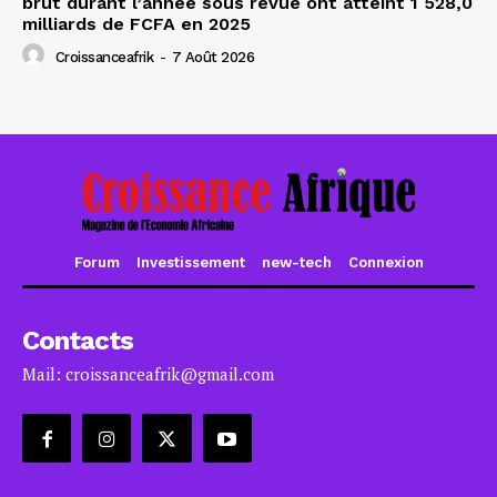
brut durant l’année sous revue ont atteint 1 528,0
milliards de FCFA en 2025
Croissanceafrik
-
7 Août 2026
Forum
Investissement
new-tech
Connexion
Contacts
Mail: croissanceafrik@gmail.com