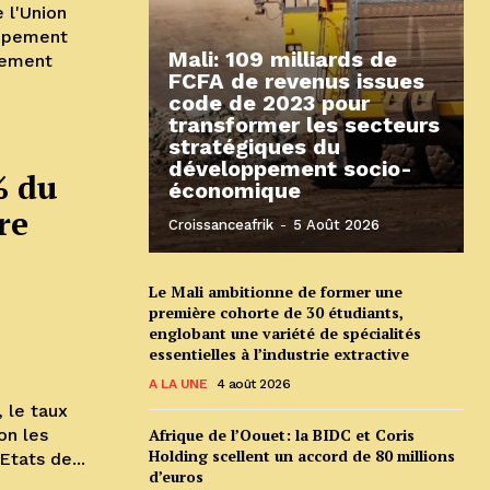
 l'Union
oppement
Mali: 109 milliards de
aiement
FCFA de revenus issues
code de 2023 pour
transformer les secteurs
stratégiques du
développement socio-
% du
économique
re
Croissanceafrik
-
5 Août 2026
Le Mali ambitionne de former une
première cohorte de 30 étudiants,
englobant une variété de spécialités
essentielles à l’industrie extractive
A LA UNE
4 août 2026
 le taux
on les
Afrique de l’Oouet: la BIDC et Coris
Holding scellent un accord de 80 millions
tats de...
d’euros