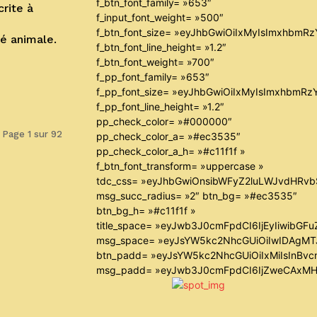
f_btn_font_family= »653″
rite à
f_input_font_weight= »500″
f_btn_font_size= »eyJhbGwiOiIxMyIsImxhbmR
té animale.
f_btn_font_line_height= »1.2″
f_btn_font_weight= »700″
f_pp_font_family= »653″
f_pp_font_size= »eyJhbGwiOiIxMyIsImxhbmRz
f_pp_font_line_height= »1.2″
pp_check_color= »#000000″
Page 1 sur 92
pp_check_color_a= »#ec3535″
pp_check_color_a_h= »#c11f1f »
f_btn_font_transform= »uppercase »
tdc_css= »eyJhbGwiOnsibWFyZ2luLWJvdHRv
msg_succ_radius= »2″ btn_bg= »#ec3535″
btn_bg_h= »#c11f1f »
title_space= »eyJwb3J0cmFpdCI6IjEyIiwibGF
msg_space= »eyJsYW5kc2NhcGUiOiIwIDAgM
btn_padd= »eyJsYW5kc2NhcGUiOiIxMiIsInBvc
msg_padd= »eyJwb3J0cmFpdCI6IjZweCAxMH