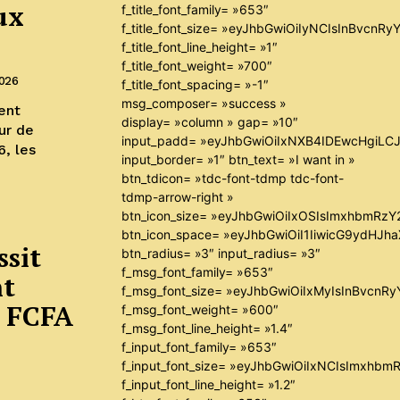
ux
f_title_font_family= »653″
f_title_font_size= »eyJhbGwiOiIyNCIsInBvcnR
f_title_font_line_height= »1″
f_title_font_weight= »700″
2026
f_title_font_spacing= »-1″
msg_composer= »success »
ent
display= »column » gap= »10″
ur de
input_padd= »eyJhbGwiOiIxNXB4IDEwcHgiLC
6, les
input_border= »1″ btn_text= »I want in »
btn_tdicon= »tdc-font-tdmp tdc-font-
tdmp-arrow-right »
btn_icon_size= »eyJhbGwiOiIxOSIsImxhbmRzY
btn_icon_space= »eyJhbGwiOiI1IiwicG9ydHJha
ssit
btn_radius= »3″ input_radius= »3″
f_msg_font_family= »653″
nt
f_msg_font_size= »eyJhbGwiOiIxMyIsInBvcnRyY
s FCFA
f_msg_font_weight= »600″
f_msg_font_line_height= »1.4″
f_input_font_family= »653″
f_input_font_size= »eyJhbGwiOiIxNCIsImxhbm
f_input_font_line_height= »1.2″