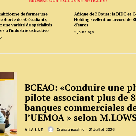
BROWSE OUR EXCLUSIVE ARTICLES!
ambitionne de former une
Afrique de l’Oouet: la BIDC et C
cohorte de 30 étudiants,
Holding scellent un accord de 80
 une variété de spécialités
d’euros
es à l’industrie extractive
2 jours ago
o
BCEAO: «Conduire une p
pilote associant plus de 
banques commerciales d
l’UEMOA » selon M.LOW
Croissanceafrik
-
21 Juillet 2026
A LA UNE