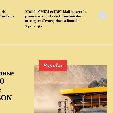
oris
Mali: le CMEM et l’API-Mali lancent la
 millions
première cohorte de formation des
managers d’entreprises à Bamako
3 jours ago
Popular
hase
80
e
SON