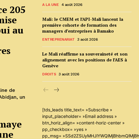
A LA UNE
4 août 2026
ce 205
mise
Mali: le CMEM et l’API-Mali lancent la
première cohorte de formation des
ui au
managers d’entreprises à Bamako
ENTREPRENARIAT
3 août 2026
res
Le Mali réaffirme sa souveraineté et son
alignement avec les positions de l’AES à
Genève
DROITS
3 août 2026
aine de
Abidjan, un
[tds_leads title_text= »Subscribe »
input_placeholder= »Email address »
omaye
btn_horiz_align= »content-horiz-center »
pp_checkbox= »yes »
une
pp_msg= »SSd2ZSUyMHJlYWQlMjBhbmQlMjBh