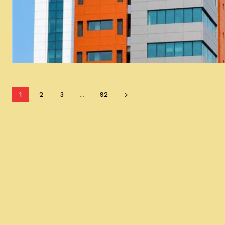
1
2
3
...
92