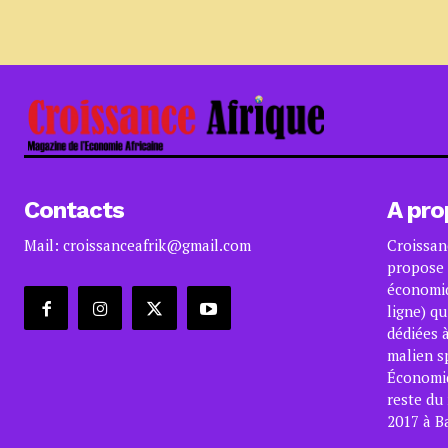
Contacts
A pro
Mail: croissanceafrik@gmail.com
Croissan
propose 
économiq
ligne) qu
dédiées à
malien s
Économiqu
reste du
2017 à B