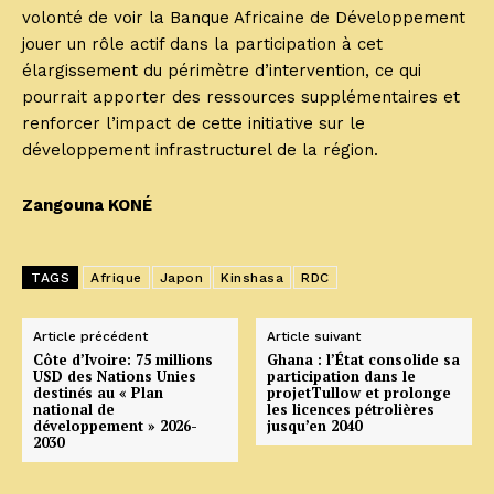
volonté de voir la Banque Africaine de Développement
jouer un rôle actif dans la participation à cet
élargissement du périmètre d’intervention, ce qui
pourrait apporter des ressources supplémentaires et
renforcer l’impact de cette initiative sur le
développement infrastructurel de la région.
Zangouna KONÉ
TAGS
Afrique
Japon
Kinshasa
RDC
Article précédent
Article suivant
Côte d’Ivoire: 75 millions
Ghana : l’État consolide sa
USD des Nations Unies
participation dans le
destinés au « Plan
projetTullow et prolonge
national de
les licences pétrolières
développement » 2026-
jusqu’en 2040
2030