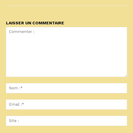
LAISSER UN COMMENTAIRE
Commenter
:
No
:*
Ema
:*
Sit
: