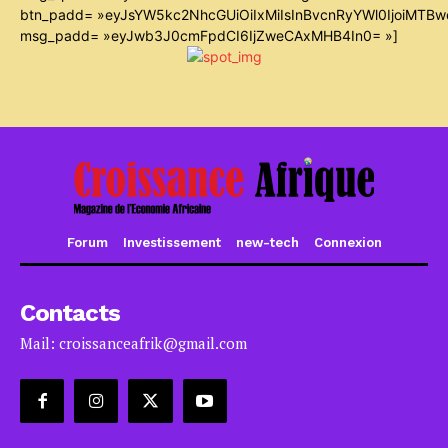
btn_padd= »eyJsYW5kc2NhcGUiOiIxMiIsInBvcnRyYWl0IjoiMTB
msg_padd= »eyJwb3J0cmFpdCI6IjZweCAxMHB4In0= »]
Forum
Investissement
new-tech
Connexion
Contacts
Mail: croissanceafrik@gmail.com