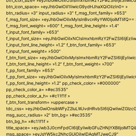
btn_icon_size= »eyJhbGwiOiIxOSIsImxhbmRzY2FwZSI6IjE3Iiwi
btn_icon_space= »eyJhbGwiOiI1IiwicG9ydHJhaXQiOiIzIn0= »
btn_radius= »3″ input_radius= »3″ f_msg_font_family= »653″
f_msg_font_size= »eyJhbGwiOiIxMyIsInBvcnRyYWl0IjoiMTIifQ== 
f_msg_font_weight= »600″ f_msg_font_line_height= »1.4″
f_input_font_family= »653″
f_input_font_size= »eyJhbGwiOiIxNCIsImxhbmRzY2FwZSI6IjEzIi
f_input_font_line_height= »1.2″ f_btn_font_family= »653″
f_input_font_weight= »500″
f_btn_font_size= »eyJhbGwiOiIxMyIsImxhbmRzY2FwZSI6IjEyIiw
f_btn_font_line_height= »1.2″ f_btn_font_weight= »700″
f_pp_font_family= »653″
f_pp_font_size= »eyJhbGwiOiIxMyIsImxhbmRzY2FwZSI6IjEyIiw
f_pp_font_line_height= »1.2″ pp_check_color= »#000000″
pp_check_color_a= »#ec3535″
pp_check_color_a_h= »#c11f1f »
f_btn_font_transform= »uppercase »
tdc_css= »eyJhbGwiOnsibWFyZ2luLWJvdHRvbSI6IjQwIiwiZGl
msg_succ_radius= »2″ btn_bg= »#ec3535″
btn_bg_h= »#c11f1f »
title_space= »eyJwb3J0cmFpdCI6IjEyIiwibGFuZHNjYXBlIjoiMTQ
msg_space= »eyJsYW5kc2NhcGUiOiIwIDAgMTJweCJ9″