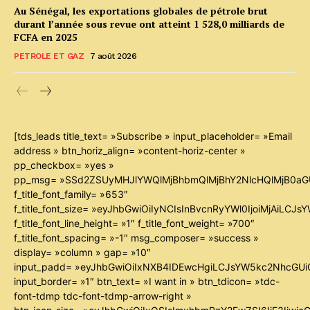
Au Sénégal, les exportations globales de pétrole brut
durant l’année sous revue ont atteint 1 528,0 milliards de
FCFA en 2025
PETROLE ET GAZ
7 août 2026
[tds_leads title_text= »Subscribe » input_placeholder= »Email
address » btn_horiz_align= »content-horiz-center »
pp_checkbox= »yes »
pp_msg= »SSd2ZSUyMHJlYWQlMjBhbmQlMjBhY2NlcHQlMjB0aG
f_title_font_family= »653″
f_title_font_size= »eyJhbGwiOiIyNCIsInBvcnRyYWl0IjoiMjAiLCJ
f_title_font_line_height= »1″ f_title_font_weight= »700″
f_title_font_spacing= »-1″ msg_composer= »success »
display= »column » gap= »10″
input_padd= »eyJhbGwiOiIxNXB4IDEwcHgiLCJsYW5kc2NhcGUiO
input_border= »1″ btn_text= »I want in » btn_tdicon= »tdc-
font-tdmp tdc-font-tdmp-arrow-right »