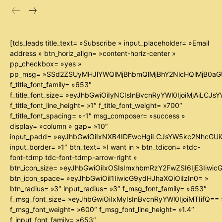
[tds_leads title_text= »Subscribe » input_placeholder= »Email
address » btn_horiz_align= »content-horiz-center »
pp_checkbox= »yes »
pp_msg= »SSd2ZSUyMHJlYWQlMjBhbmQlMjBhY2NlcHQlMjB0aG
f_title_font_family= »653″
f_title_font_size= »eyJhbGwiOiIyNCIsInBvcnRyYWl0IjoiMjAiLCJ
f_title_font_line_height= »1″ f_title_font_weight= »700″
f_title_font_spacing= »-1″ msg_composer= »success »
display= »column » gap= »10″
input_padd= »eyJhbGwiOiIxNXB4IDEwcHgiLCJsYW5kc2NhcGUiO
input_border= »1″ btn_text= »I want in » btn_tdicon= »tdc-
font-tdmp tdc-font-tdmp-arrow-right »
btn_icon_size= »eyJhbGwiOiIxOSIsImxhbmRzY2FwZSI6IjE3Iiwi
btn_icon_space= »eyJhbGwiOiI1IiwicG9ydHJhaXQiOiIzIn0= »
btn_radius= »3″ input_radius= »3″ f_msg_font_family= »653″
f_msg_font_size= »eyJhbGwiOiIxMyIsInBvcnRyYWl0IjoiMTIifQ== 
f_msg_font_weight= »600″ f_msg_font_line_height= »1.4″
f_input_font_family= »653″