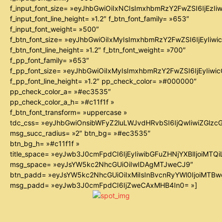
f_input_font_size= »eyJhbGwiOiIxNCIsImxhbmRzY2FwZSI6IjEzIi
f_input_font_line_height= »1.2″ f_btn_font_family= »653″
f_input_font_weight= »500″
f_btn_font_size= »eyJhbGwiOiIxMyIsImxhbmRzY2FwZSI6IjEyIiw
f_btn_font_line_height= »1.2″ f_btn_font_weight= »700″
f_pp_font_family= »653″
f_pp_font_size= »eyJhbGwiOiIxMyIsImxhbmRzY2FwZSI6IjEyIiw
f_pp_font_line_height= »1.2″ pp_check_color= »#000000″
pp_check_color_a= »#ec3535″
pp_check_color_a_h= »#c11f1f »
f_btn_font_transform= »uppercase »
tdc_css= »eyJhbGwiOnsibWFyZ2luLWJvdHRvbSI6IjQwIiwiZGl
msg_succ_radius= »2″ btn_bg= »#ec3535″
btn_bg_h= »#c11f1f »
title_space= »eyJwb3J0cmFpdCI6IjEyIiwibGFuZHNjYXBlIjoiMTQ
msg_space= »eyJsYW5kc2NhcGUiOiIwIDAgMTJweCJ9″
btn_padd= »eyJsYW5kc2NhcGUiOiIxMiIsInBvcnRyYWl0IjoiMTB
msg_padd= »eyJwb3J0cmFpdCI6IjZweCAxMHB4In0= »]