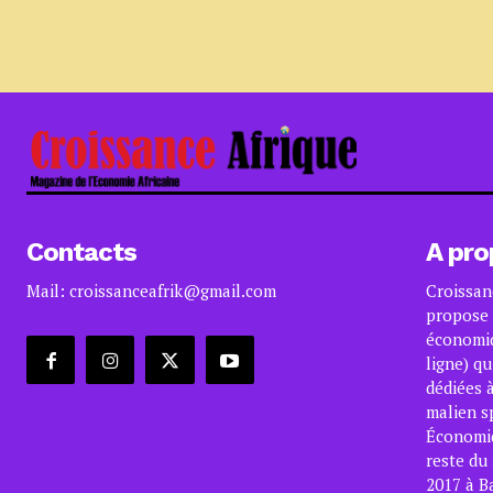
Contacts
A pro
Mail: croissanceafrik@gmail.com
Croissan
propose 
économiq
ligne) qu
dédiées à
malien s
Économiqu
reste du
2017 à B