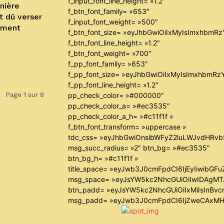
f_input_font_line_height= »1.2″
nière
f_btn_font_family= »653″
t dû verser
f_input_font_weight= »500″
nement
f_btn_font_size= »eyJhbGwiOiIxMyIsImxhbmR
f_btn_font_line_height= »1.2″
f_btn_font_weight= »700″
f_pp_font_family= »653″
f_pp_font_size= »eyJhbGwiOiIxMyIsImxhbmRz
f_pp_font_line_height= »1.2″
Page 1 sur 8
pp_check_color= »#000000″
pp_check_color_a= »#ec3535″
pp_check_color_a_h= »#c11f1f »
f_btn_font_transform= »uppercase »
tdc_css= »eyJhbGwiOnsibWFyZ2luLWJvdHRv
msg_succ_radius= »2″ btn_bg= »#ec3535″
btn_bg_h= »#c11f1f »
title_space= »eyJwb3J0cmFpdCI6IjEyIiwibGF
msg_space= »eyJsYW5kc2NhcGUiOiIwIDAgM
btn_padd= »eyJsYW5kc2NhcGUiOiIxMiIsInBvc
msg_padd= »eyJwb3J0cmFpdCI6IjZweCAxMH