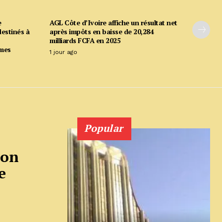
e
AGL Côte d’Ivoire affiche un résultat net
estinés à
après impôts en baisse de 20,284
milliards FCFA en 2025
mmes
1 jour ago
Popular
ion
e