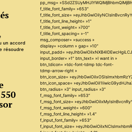
pp_msg= »SSd2ZSUyMHJlYWQlMjBhbmQlMjBh
f_title_font_family= »653″
tés
f_title_font_size= »eyJhbGwiOiIyNCIsInBvcnR
f_title_font_line_height= »1″
f_title_font_weight= »700″
f_title_font_spacing= »-1″
e
msg_composer= »success »
u un accord
display= »column » gap= »10″
e résoudre
input_padd= »eyJhbGwiOiIxNXB4IDEwcHgiLC
input_border= »1″ btn_text= »I want in »
btn_tdicon= »tdc-font-tdmp tdc-font-
tdmp-arrow-right »
btn_icon_size= »eyJhbGwiOiIxOSIsImxhbmRzY
e
btn_icon_space= »eyJhbGwiOiI1IiwicG9ydHJha
btn_radius= »3″ input_radius= »3″
 550
f_msg_font_family= »653″
sor
f_msg_font_size= »eyJhbGwiOiIxMyIsInBvcnRyY
f_msg_font_weight= »600″
f_msg_font_line_height= »1.4″
f_input_font_family= »653″
f_input_font_size= »eyJhbGwiOiIxNCIsImxhbm