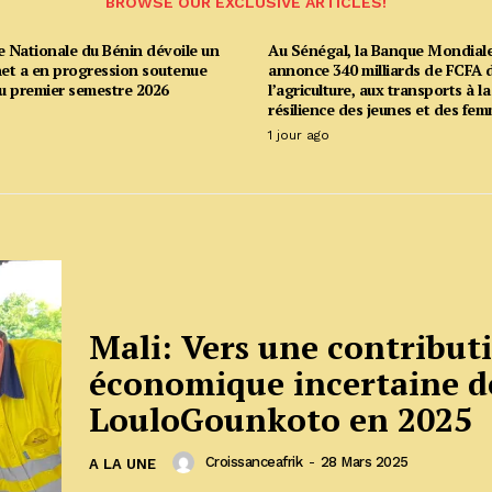
BROWSE OUR EXCLUSIVE ARTICLES!
e Nationale du Bénin dévoile un
Au Sénégal, la Banque Mondial
net a en progression soutenue
annonce 340 milliards de FCFA d
u premier semestre 2026
l’agriculture, aux transports à la
résilience des jeunes et des fe
1 jour ago
Mali: Vers une contribut
économique incertaine d
LouloGounkoto en 2025
Croissanceafrik
-
28 Mars 2025
A LA UNE