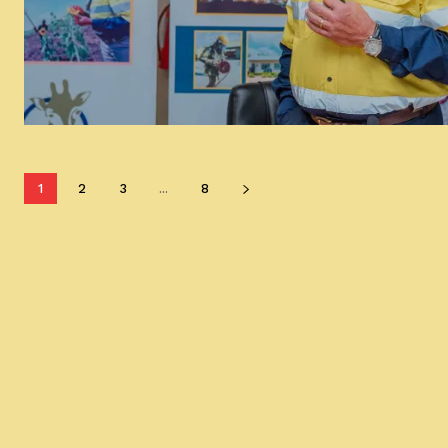
1
2
3
...
8