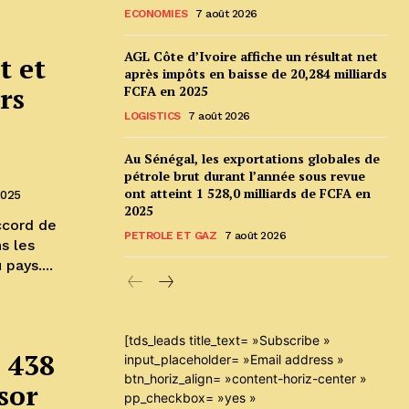
ECONOMIES
7 août 2026
AGL Côte d’Ivoire affiche un résultat net
t et
après impôts en baisse de 20,284 milliards
rs
FCFA en 2025
LOGISTICS
7 août 2026
Au Sénégal, les exportations globales de
pétrole brut durant l’année sous revue
ont atteint 1 528,0 milliards de FCFA en
2025
2025
ccord de
PETROLE ET GAZ
7 août 2026
s les
pays....
[tds_leads title_text= »Subscribe »
a 438
input_placeholder= »Email address »
btn_horiz_align= »content-horiz-center »
sor
pp_checkbox= »yes »