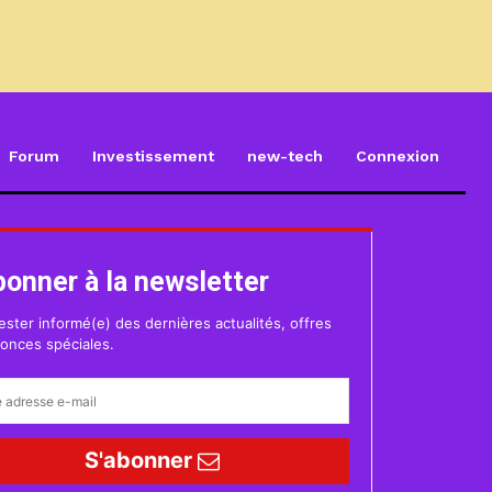
Forum
Investissement
new-tech
Connexion
bonner à la newsletter
ester informé(e) des dernières actualités, offres
onces spéciales.
S'abonner