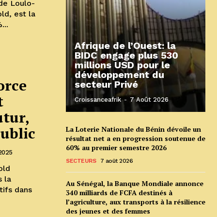
de Loulo-
ld, est la
...
Afrique de l’Ouest: la
BIDC engage plus 530
millions USD pour le
développement du
orce
secteur Privé
t
Croissanceafrik
-
7 Août 2026
utur,
ublic
La Loterie Nationale du Bénin dévoile un
résultat net a en progression soutenue de
60% au premier semestre 2026
2025
SECTEURS
7 août 2026
old
Au Sénégal, la Banque Mondiale annonce
tifs dans
340 milliards de FCFA destinés à
l’agriculture, aux transports à la résilience
des jeunes et des femmes