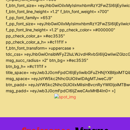
f_btn_font_size= »eyJhbGwiOiIxMyIsImxhbmRzY2FwZSI6IjEyIiw
f_btn_font_line_height= »1.2″ f_btn_font_weight= »700″
f_pp_font_family= »653″
f_pp_font_size= »eyJhbGwiOiIxMyIsImxhbmRzY2FwZSI6IjEyIiw
f_pp_font_line_height= »1.2″ pp_check_color= »#000000″
pp_check_color_a= »#ec3535″
pp_check_color_a_h= »#c11f1f »
f_btn_font_transform= »uppercase »
tdc_css= »eyJhbGwiOnsibWFyZ2luLWJvdHRvbSI6IjQwIiwiZGl
msg_succ_radius= »2″ btn_bg= »#ec3535″
btn_bg_h= »#c11f1f »
title_space= »eyJwb3J0cmFpdCI6IjEyIiwibGFuZHNjYXBlIjoiMTQ
msg_space= »eyJsYW5kc2NhcGUiOiIwIDAgMTJweCJ9″
btn_padd= »eyJsYW5kc2NhcGUiOiIxMiIsInBvcnRyYWl0IjoiMTB
msg_padd= »eyJwb3J0cmFpdCI6IjZweCAxMHB4In0= »]