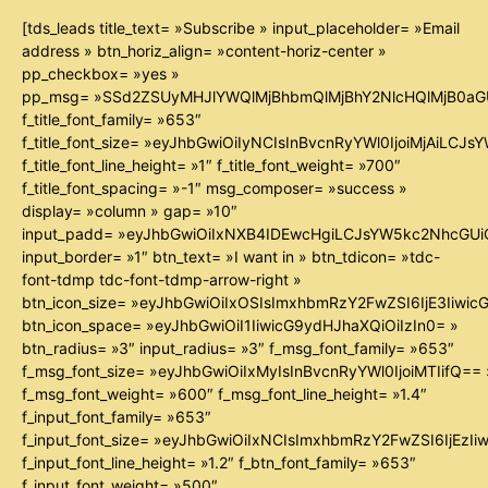
[tds_leads title_text= »Subscribe » input_placeholder= »Email
address » btn_horiz_align= »content-horiz-center »
pp_checkbox= »yes »
pp_msg= »SSd2ZSUyMHJlYWQlMjBhbmQlMjBhY2NlcHQlMjB0aG
f_title_font_family= »653″
f_title_font_size= »eyJhbGwiOiIyNCIsInBvcnRyYWl0IjoiMjAiLCJ
f_title_font_line_height= »1″ f_title_font_weight= »700″
f_title_font_spacing= »-1″ msg_composer= »success »
display= »column » gap= »10″
input_padd= »eyJhbGwiOiIxNXB4IDEwcHgiLCJsYW5kc2NhcGUiO
input_border= »1″ btn_text= »I want in » btn_tdicon= »tdc-
font-tdmp tdc-font-tdmp-arrow-right »
btn_icon_size= »eyJhbGwiOiIxOSIsImxhbmRzY2FwZSI6IjE3Iiwi
btn_icon_space= »eyJhbGwiOiI1IiwicG9ydHJhaXQiOiIzIn0= »
btn_radius= »3″ input_radius= »3″ f_msg_font_family= »653″
f_msg_font_size= »eyJhbGwiOiIxMyIsInBvcnRyYWl0IjoiMTIifQ== 
f_msg_font_weight= »600″ f_msg_font_line_height= »1.4″
f_input_font_family= »653″
f_input_font_size= »eyJhbGwiOiIxNCIsImxhbmRzY2FwZSI6IjEzIi
f_input_font_line_height= »1.2″ f_btn_font_family= »653″
f_input_font_weight= »500″