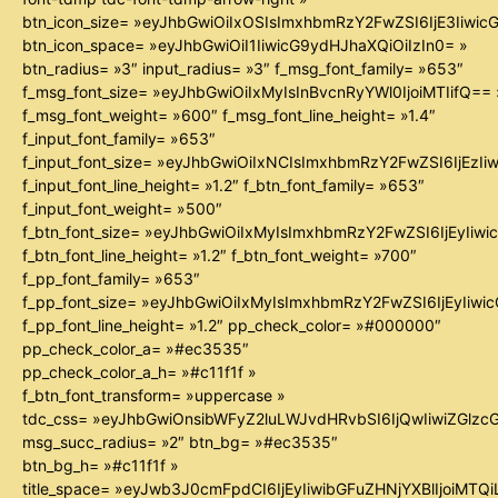
btn_icon_size= »eyJhbGwiOiIxOSIsImxhbmRzY2FwZSI6IjE3Iiwi
btn_icon_space= »eyJhbGwiOiI1IiwicG9ydHJhaXQiOiIzIn0= »
btn_radius= »3″ input_radius= »3″ f_msg_font_family= »653″
f_msg_font_size= »eyJhbGwiOiIxMyIsInBvcnRyYWl0IjoiMTIifQ== 
f_msg_font_weight= »600″ f_msg_font_line_height= »1.4″
f_input_font_family= »653″
f_input_font_size= »eyJhbGwiOiIxNCIsImxhbmRzY2FwZSI6IjEzIi
f_input_font_line_height= »1.2″ f_btn_font_family= »653″
f_input_font_weight= »500″
f_btn_font_size= »eyJhbGwiOiIxMyIsImxhbmRzY2FwZSI6IjEyIiw
f_btn_font_line_height= »1.2″ f_btn_font_weight= »700″
f_pp_font_family= »653″
f_pp_font_size= »eyJhbGwiOiIxMyIsImxhbmRzY2FwZSI6IjEyIiw
f_pp_font_line_height= »1.2″ pp_check_color= »#000000″
pp_check_color_a= »#ec3535″
pp_check_color_a_h= »#c11f1f »
f_btn_font_transform= »uppercase »
tdc_css= »eyJhbGwiOnsibWFyZ2luLWJvdHRvbSI6IjQwIiwiZGl
msg_succ_radius= »2″ btn_bg= »#ec3535″
btn_bg_h= »#c11f1f »
title_space= »eyJwb3J0cmFpdCI6IjEyIiwibGFuZHNjYXBlIjoiMTQ