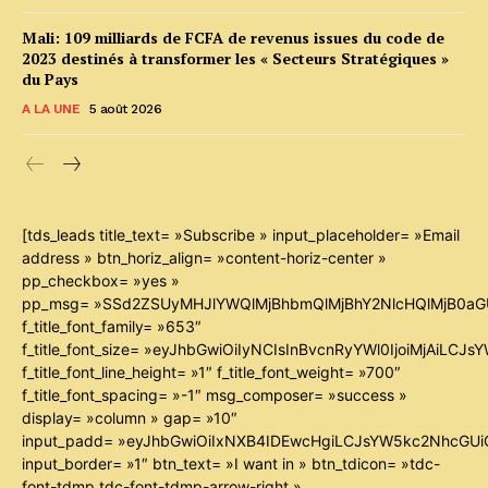
Mali: 109 milliards de FCFA de revenus issues du code de
2023 destinés à transformer les « Secteurs Stratégiques »
du Pays
A LA UNE
5 août 2026
[tds_leads title_text= »Subscribe » input_placeholder= »Email
address » btn_horiz_align= »content-horiz-center »
pp_checkbox= »yes »
pp_msg= »SSd2ZSUyMHJlYWQlMjBhbmQlMjBhY2NlcHQlMjB0aG
f_title_font_family= »653″
f_title_font_size= »eyJhbGwiOiIyNCIsInBvcnRyYWl0IjoiMjAiLCJ
f_title_font_line_height= »1″ f_title_font_weight= »700″
f_title_font_spacing= »-1″ msg_composer= »success »
display= »column » gap= »10″
input_padd= »eyJhbGwiOiIxNXB4IDEwcHgiLCJsYW5kc2NhcGUiO
input_border= »1″ btn_text= »I want in » btn_tdicon= »tdc-
font-tdmp tdc-font-tdmp-arrow-right »