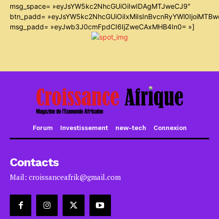
msg_space= »eyJsYW5kc2NhcGUiOiIwIDAgMTJweCJ9″
btn_padd= »eyJsYW5kc2NhcGUiOiIxMiIsInBvcnRyYWl0IjoiMTB
msg_padd= »eyJwb3J0cmFpdCI6IjZweCAxMHB4In0= »]
Forum
Investissement
new-tech
Connexion
Contacts
Mail: croissanceafrik@gmail.com