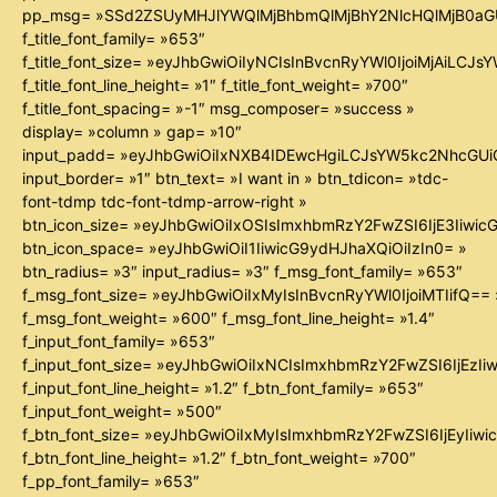
pp_msg= »SSd2ZSUyMHJlYWQlMjBhbmQlMjBhY2NlcHQlMjB0aG
f_title_font_family= »653″
f_title_font_size= »eyJhbGwiOiIyNCIsInBvcnRyYWl0IjoiMjAiLCJ
f_title_font_line_height= »1″ f_title_font_weight= »700″
f_title_font_spacing= »-1″ msg_composer= »success »
display= »column » gap= »10″
input_padd= »eyJhbGwiOiIxNXB4IDEwcHgiLCJsYW5kc2NhcGUiO
input_border= »1″ btn_text= »I want in » btn_tdicon= »tdc-
font-tdmp tdc-font-tdmp-arrow-right »
btn_icon_size= »eyJhbGwiOiIxOSIsImxhbmRzY2FwZSI6IjE3Iiwi
btn_icon_space= »eyJhbGwiOiI1IiwicG9ydHJhaXQiOiIzIn0= »
btn_radius= »3″ input_radius= »3″ f_msg_font_family= »653″
f_msg_font_size= »eyJhbGwiOiIxMyIsInBvcnRyYWl0IjoiMTIifQ== 
f_msg_font_weight= »600″ f_msg_font_line_height= »1.4″
f_input_font_family= »653″
f_input_font_size= »eyJhbGwiOiIxNCIsImxhbmRzY2FwZSI6IjEzIi
f_input_font_line_height= »1.2″ f_btn_font_family= »653″
f_input_font_weight= »500″
f_btn_font_size= »eyJhbGwiOiIxMyIsImxhbmRzY2FwZSI6IjEyIiw
f_btn_font_line_height= »1.2″ f_btn_font_weight= »700″
f_pp_font_family= »653″