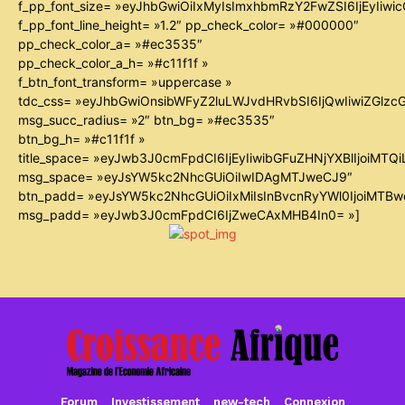
f_pp_font_size= »eyJhbGwiOiIxMyIsImxhbmRzY2FwZSI6IjEyIiw
f_pp_font_line_height= »1.2″ pp_check_color= »#000000″
pp_check_color_a= »#ec3535″
pp_check_color_a_h= »#c11f1f »
f_btn_font_transform= »uppercase »
tdc_css= »eyJhbGwiOnsibWFyZ2luLWJvdHRvbSI6IjQwIiwiZGl
msg_succ_radius= »2″ btn_bg= »#ec3535″
btn_bg_h= »#c11f1f »
title_space= »eyJwb3J0cmFpdCI6IjEyIiwibGFuZHNjYXBlIjoiMTQ
msg_space= »eyJsYW5kc2NhcGUiOiIwIDAgMTJweCJ9″
btn_padd= »eyJsYW5kc2NhcGUiOiIxMiIsInBvcnRyYWl0IjoiMTB
msg_padd= »eyJwb3J0cmFpdCI6IjZweCAxMHB4In0= »]
Forum
Investissement
new-tech
Connexion