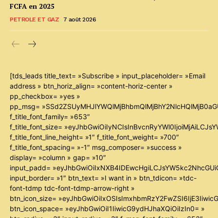
FCFA en 2025
PETROLE ET GAZ
7 août 2026
[tds_leads title_text= »Subscribe » input_placeholder= »Email
address » btn_horiz_align= »content-horiz-center »
pp_checkbox= »yes »
pp_msg= »SSd2ZSUyMHJlYWQlMjBhbmQlMjBhY2NlcHQlMjB0aG
f_title_font_family= »653″
f_title_font_size= »eyJhbGwiOiIyNCIsInBvcnRyYWl0IjoiMjAiLCJ
f_title_font_line_height= »1″ f_title_font_weight= »700″
f_title_font_spacing= »-1″ msg_composer= »success »
display= »column » gap= »10″
input_padd= »eyJhbGwiOiIxNXB4IDEwcHgiLCJsYW5kc2NhcGUiO
input_border= »1″ btn_text= »I want in » btn_tdicon= »tdc-
font-tdmp tdc-font-tdmp-arrow-right »
btn_icon_size= »eyJhbGwiOiIxOSIsImxhbmRzY2FwZSI6IjE3Iiwi
btn_icon_space= »eyJhbGwiOiI1IiwicG9ydHJhaXQiOiIzIn0= »