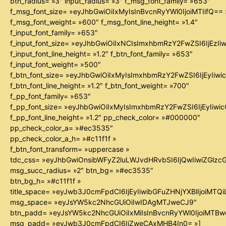
btn_radius= »3″ input_radius= »3″ f_msg_font_family= »653″
f_msg_font_size= »eyJhbGwiOiIxMyIsInBvcnRyYWl0IjoiMTIifQ== 
f_msg_font_weight= »600″ f_msg_font_line_height= »1.4″
f_input_font_family= »653″
f_input_font_size= »eyJhbGwiOiIxNCIsImxhbmRzY2FwZSI6IjEzIi
f_input_font_line_height= »1.2″ f_btn_font_family= »653″
f_input_font_weight= »500″
f_btn_font_size= »eyJhbGwiOiIxMyIsImxhbmRzY2FwZSI6IjEyIiw
f_btn_font_line_height= »1.2″ f_btn_font_weight= »700″
f_pp_font_family= »653″
f_pp_font_size= »eyJhbGwiOiIxMyIsImxhbmRzY2FwZSI6IjEyIiw
f_pp_font_line_height= »1.2″ pp_check_color= »#000000″
pp_check_color_a= »#ec3535″
pp_check_color_a_h= »#c11f1f »
f_btn_font_transform= »uppercase »
tdc_css= »eyJhbGwiOnsibWFyZ2luLWJvdHRvbSI6IjQwIiwiZGl
msg_succ_radius= »2″ btn_bg= »#ec3535″
btn_bg_h= »#c11f1f »
title_space= »eyJwb3J0cmFpdCI6IjEyIiwibGFuZHNjYXBlIjoiMTQ
msg_space= »eyJsYW5kc2NhcGUiOiIwIDAgMTJweCJ9″
btn_padd= »eyJsYW5kc2NhcGUiOiIxMiIsInBvcnRyYWl0IjoiMTB
msg_padd= »eyJwb3J0cmFpdCI6IjZweCAxMHB4In0= »]