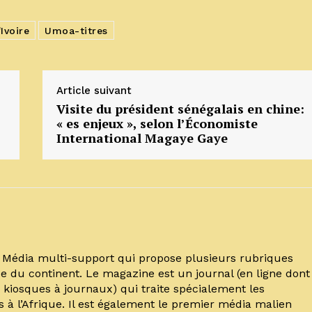
Ivoire
Umoa-titres
Article suivant
Visite du président sénégalais en chine:
« es enjeux », selon l’Économiste
International Magaye Gaye
un Média multi-support qui propose plusieurs rubriques
e du continent. Le magazine est un journal (en ligne dont
kiosques à journaux) qui traite spécialement les
s à l’Afrique. Il est également le premier média malien