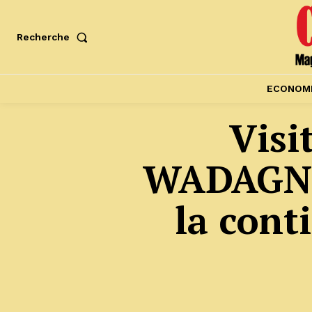
Recherche
ECONOM
Visi
WADAGNI 
la cont