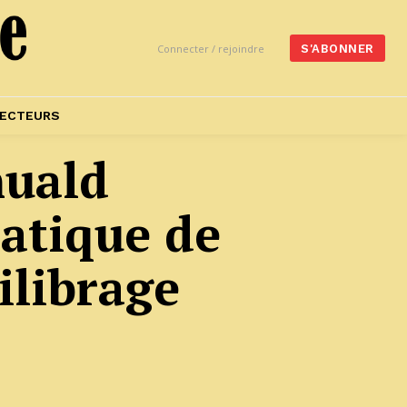
Connecter / rejoindre
S'ABONNER
ECTEURS
muald
atique de
ilibrage