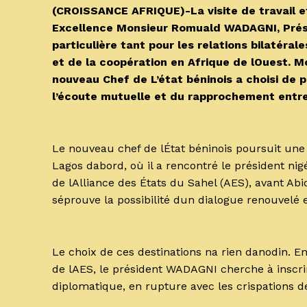
(CROISSANCE AFRIQUE)-La visite de travail et
Excellence Monsieur Romuald WADAGNI, Prési
particulière tant pour les relations bilatérale
et de la coopération en Afrique de lOuest. Mo
nouveau Chef de L’état béninois a choisi de 
l’écoute mutuelle et du rapprochement entre 
Le nouveau chef de lÉtat béninois poursuit u
Lagos dabord, où il a rencontré le président ni
de lAlliance des États du Sahel (AES), avant Abi
séprouve la possibilité dun dialogue renouvelé e
Le choix de ces destinations na rien danodin. E
de lAES, le président WADAGNI cherche à insc
diplomatique, en rupture avec les crispations d