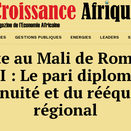
IES
GESTIONS PUBLIQUES
ENERGIES
LEADERS
S
te au Mali de Ro
: Le pari diplom
inuité et du rééqu
régional