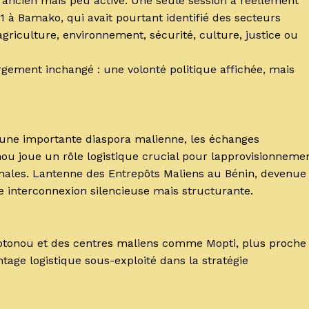
 ancien mais peu activé. Une seule session a réellement
1 à Bamako, qui avait pourtant identifié des secteurs
griculture, environnement, sécurité, culture, justice ou
rgement inchangé : une volonté politique affichée, mais
e une importante diaspora malienne, les échanges
ou joue un rôle logistique crucial pour lapprovisionneme
nales. Lantenne des Entrepôts Maliens au Bénin, devenue
interconnexion silencieuse mais structurante.
Cotonou et des centres maliens comme Mopti, plus proche
tage logistique sous-exploité dans la stratégie