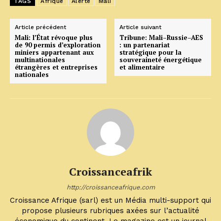
TAGS
Afrique
Alerte
Mali
Article précédent
Article suivant
Mali: l’État révoque plus
Tribune: Mali–Russie–AES
de 90 permis d’exploration
: un partenariat
miniers appartenant aux
stratégique pour la
multinationales
souveraineté énergétique
étrangères et entreprises
et alimentaire
nationales
Croissanceafrik
http://croissanceafrique.com
Croissance Afrique (sarl) est un Média multi-support qui
propose plusieurs rubriques axées sur l’actualité