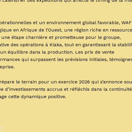
 calendrier des expéditions qui affecte le timing de la mi
pérationnelles et un environnement global favorable, WAF
gique en Afrique de l’Ouest, une région riche en ressourc
 une étape charnière et prometteuse pour le groupe,
ve des opérations à Kiaka, tout en garantissant la stabili
 un équilibre dans la production. Les prix de vente
rmances qui surpassent les prévisions initiales, témoigne
eprise.
épare le terrain pour un exercice 2026 qui s’annonce so
e d’investissements accrus et réfléchis dans la continuité
age cette dynamique positive.