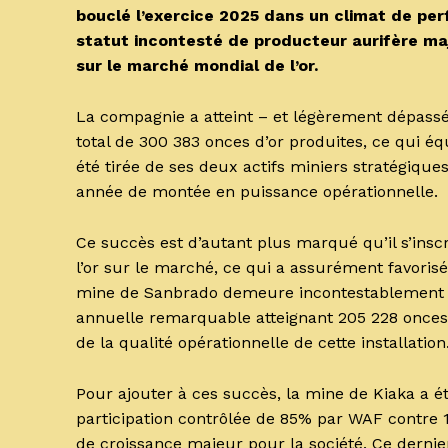
bouclé l’exercice 2025 dans un climat de pe
statut incontesté de producteur aurifère maj
sur le marché mondial de l’or.
La compagnie a atteint – et légèrement dépassé
total de 300 383 onces d’or produites, ce qui éq
été tirée de ses deux actifs miniers stratégiqu
année de montée en puissance opérationnelle.
Ce succès est d’autant plus marqué qu’il s’insc
l’or sur le marché, ce qui a assurément favorisé l
mine de Sanbrado demeure incontestablement l
annuelle remarquable atteignant 205 228 onces, s
de la qualité opérationnelle de cette installation
Pour ajouter à ces succès, la mine de Kiaka a é
participation contrôlée de 85% par WAF contre 1
de croissance majeur pour la société. Ce dernier