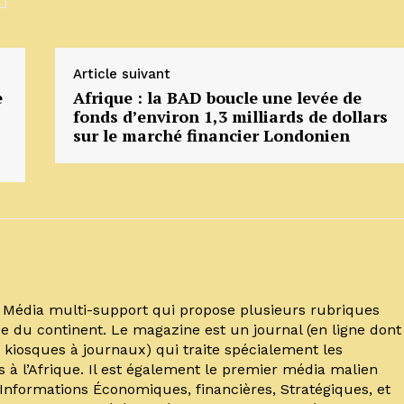
Article suivant
e
Afrique : la BAD boucle une levée de
fonds d’environ 1,3 milliards de dollars
sur le marché financier Londonien
un Média multi-support qui propose plusieurs rubriques
e du continent. Le magazine est un journal (en ligne dont
kiosques à journaux) qui traite spécialement les
s à l’Afrique. Il est également le premier média malien
’Informations Économiques, financières, Stratégiques, et