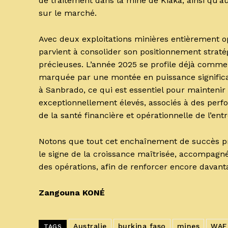
de traitement dans la mine de Kiaka, ainsi qu’au
sur le marché.
Avec deux exploitations minières entièrement o
parvient à consolider son positionnement straté
précieuses. L’année 2025 se profile déjà comme
marquée par une montée en puissance significati
à Sanbrado, ce qui est essentiel pour maintenir
exceptionnellement élevés, associés à des perfo
de la santé financière et opérationnelle de l’entr
Notons que tout cet enchaînement de succès pr
le signe de la croissance maîtrisée, accompagné
des opérations, afin de renforcer encore davant
Zangouna KONÉ
Australie
burkina faso
mines
WAF
TAGS