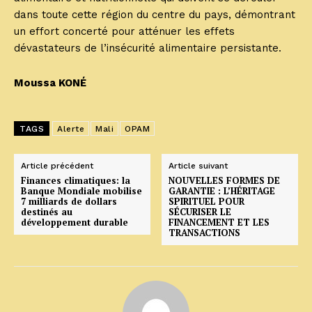
dans toute cette région du centre du pays, démontrant
un effort concerté pour atténuer les effets
dévastateurs de l’insécurité alimentaire persistante.
Moussa KONÉ
TAGS
Alerte
Mali
OPAM
Article précédent
Article suivant
Finances climatiques: la
NOUVELLES FORMES DE
Banque Mondiale mobilise
GARANTIE : L’HÉRITAGE
7 milliards de dollars
SPIRITUEL POUR
destinés au
SÉCURISER LE
développement durable
FINANCEMENT ET LES
TRANSACTIONS