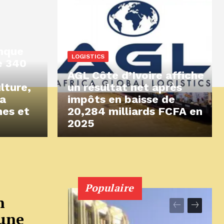
anque
LOGISTICS
e 340
AGL Côte d’Ivoire affiche
ulture,
un résultat net après
la
impôts en baisse de
nes et
20,284 milliards FCFA en
2025
Populaire
n
 une