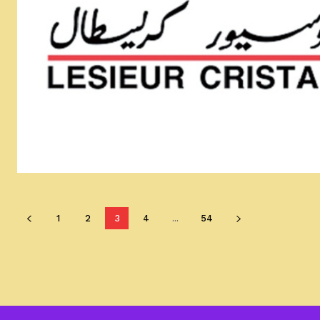
1
2
3
4
...
54