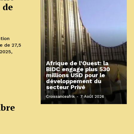
 de
tion
ve de 27,5
2025,
Afrique de l’Ouest: la
BIDC engage plus 530
millions USD pour le
développement du
secteur Privé
Croissanceafrik
-
7 Août 2026
mbre