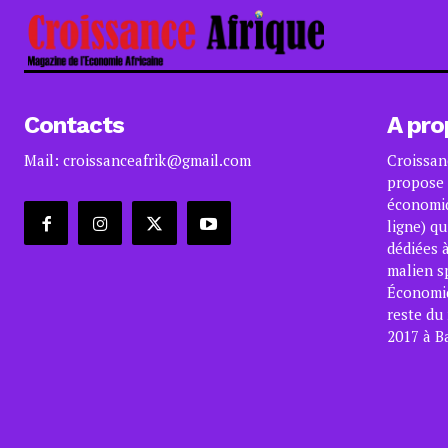
Contacts
A pro
Mail: croissanceafrik@gmail.com
Croissan
propose 
économiq
ligne) qu
dédiées à
malien s
Économiqu
reste du
2017 à B