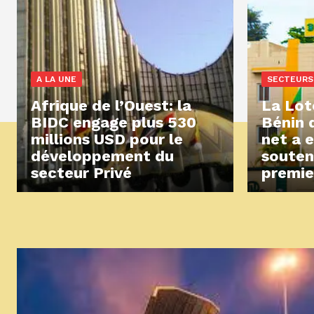
A LA UNE
SECTEURS
Afrique de l’Ouest: la
La Lot
BIDC engage plus 530
Bénin 
millions USD pour le
net a 
développement du
souten
secteur Privé
premie