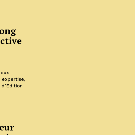
long
ctive
reux
 expertise,
 d’Edition
ieur