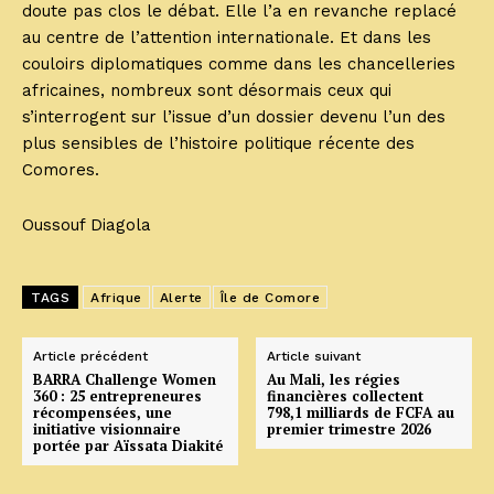
doute pas clos le débat. Elle l’a en revanche replacé
au centre de l’attention internationale. Et dans les
couloirs diplomatiques comme dans les chancelleries
africaines, nombreux sont désormais ceux qui
s’interrogent sur l’issue d’un dossier devenu l’un des
plus sensibles de l’histoire politique récente des
Comores.
Oussouf Diagola
TAGS
Afrique
Alerte
Île de Comore
Article précédent
Article suivant
BARRA Challenge Women
Au Mali, les régies
360 : 25 entrepreneures
financières collectent
récompensées, une
798,1 milliards de FCFA au
initiative visionnaire
premier trimestre 2026
portée par Aïssata Diakité