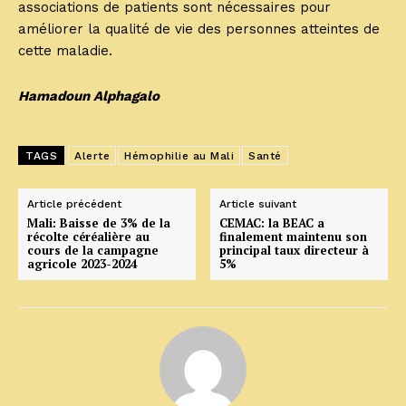
associations de patients sont nécessaires pour
améliorer la qualité de vie des personnes atteintes de
cette maladie.
Hamadoun Alphagalo
TAGS
Alerte
Hémophilie au Mali
Santé
Article précédent
Article suivant
Mali: Baisse de 3% de la
CEMAC: la BEAC a
récolte céréalière au
finalement maintenu son
cours de la campagne
principal taux directeur à
agricole 2023-2024
5%