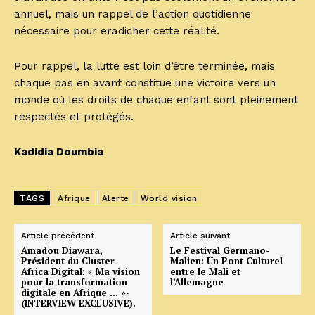
annuel, mais un rappel de l’action quotidienne
nécessaire pour eradicher cette réalité.
Pour rappel, la lutte est loin d’être terminée, mais
chaque pas en avant constitue une victoire vers un
monde où les droits de chaque enfant sont pleinement
respectés et protégés.
Kadidia Doumbia
TAGS
Afrique
Alerte
World vision
Article précédent
Article suivant
Amadou Diawara,
Le Festival Germano-
Président du Cluster
Malien: Un Pont Culturel
Africa Digital: « Ma vision
entre le Mali et
pour la transformation
l’Allemagne
digitale en Afrique … »-
(INTERVIEW EXCLUSIVE).