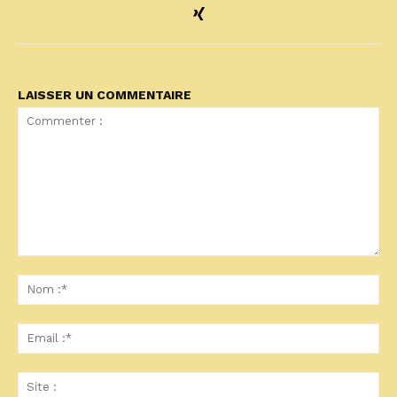
LAISSER UN COMMENTAIRE
Commenter
:
No
:*
Ema
:*
Sit