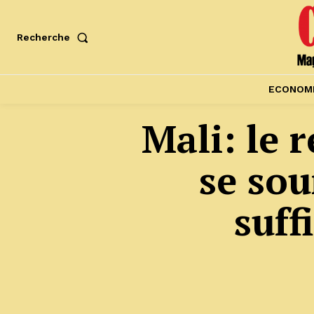
Recherche
ECONOM
Mali: le 
se sou
suff