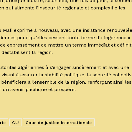
juridique illustre, selon elle, une fois de plus, le soutien
n qui alimente l’insécurité régionale et complexifie les
u Mali exprime à nouveau, avec une insistance renouvelée
riennes pour qu’elles cessent toute forme d’« ingérence »
ande expressément de mettre un terme immédiat et définiti
 déstabilisent la région.
torités algériennes à s’engager sincèrement et avec une
isant à assurer la stabilité politique, la sécurité collectiv
néficiera à l’ensemble de la région, renforçant ainsi les
r un avenir pacifique et prospère.
rie
CIJ
Cour de justice Internationale