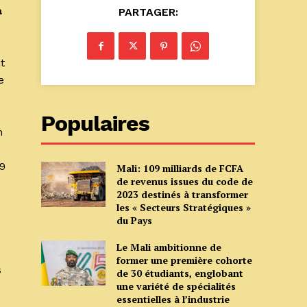
à
PARTAGER:
t
e
Populaires
n
19
Mali: 109 milliards de FCFA
de revenus issues du code de
2023 destinés à transformer
les « Secteurs Stratégiques »
du Pays
Le Mali ambitionne de
former une première cohorte
s
de 30 étudiants, englobant
une variété de spécialités
essentielles à l’industrie