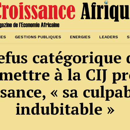
IES
GESTIONS PUBLIQUES
ENERGIES
LEADERS
S
refus catégorique 
mettre à la CIJ p
isance, « sa culpab
indubitable »