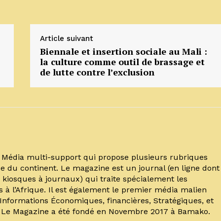
Article suivant
Biennale et insertion sociale au Mali :
la culture comme outil de brassage et
de lutte contre l’exclusion
un Média multi-support qui propose plusieurs rubriques
e du continent. Le magazine est un journal (en ligne dont
kiosques à journaux) qui traite spécialement les
s à l’Afrique. Il est également le premier média malien
’Informations Économiques, financières, Stratégiques, et
. Le Magazine a été fondé en Novembre 2017 à Bamako.