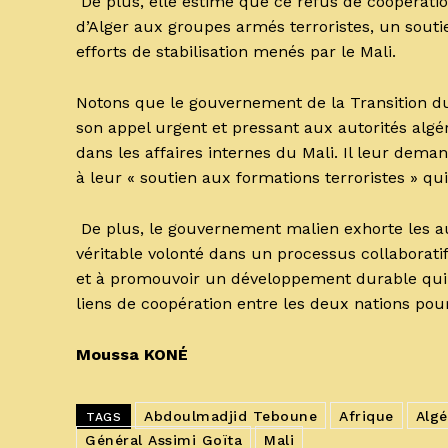
De plus, elle estime que ce refus de coopération 
d’Alger aux groupes armés terroristes, un soutie
efforts de stabilisation menés par le Mali.
Notons que le gouvernement de la Transition d
son appel urgent et pressant aux autorités algé
dans les affaires internes du Mali. Il leur dem
à leur « soutien aux formations terroristes » qui
De plus, le gouvernement malien exhorte les au
véritable volonté dans un processus collaboratif v
et à promouvoir un développement durable qui bé
liens de coopération entre les deux nations pou
Moussa KONÉ
Abdoulmadjid Teboune
Afrique
Algé
TAGS
Général Assimi Goïta
Mali