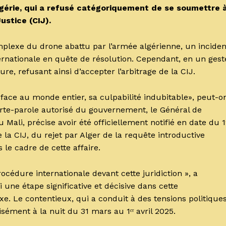
lgérie, qui a refusé catégoriquement de se soumettre 
ustice (CIJ).
mplexe du drone abattu par l’armée algérienne, un inciden
nternationale en quête de résolution. Cependant, en un gest
re, refusant ainsi d’accepter l’arbitrage de la CIJ.
 face au monde entier, sa culpabilité indubitable», peut-o
orte-parole autorisé du gouvernement, le Général de
 Mali, précise avoir été officiellement notifié en date du 
a CIJ, du rejet par Alger de la requête introductive
 le cadre de cette affaire.
océdure internationale devant cette juridiction », a
 une étape significative et décisive dans cette
xe. Le contentieux, qui a conduit à des tensions politique
sément à la nuit du 31 mars au 1ᵉʳ avril 2025.