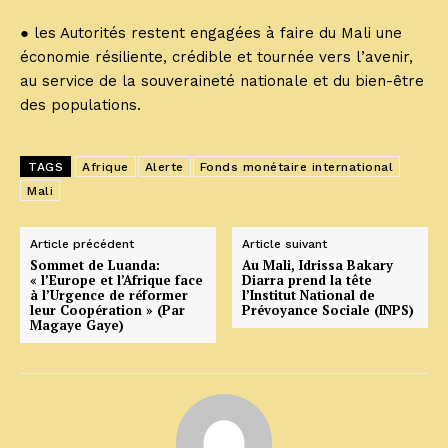
● les Autorités restent engagées à faire du Mali une
économie résiliente, crédible et tournée vers l’avenir,
au service de la souveraineté nationale et du bien-être
des populations.
TAGS
Afrique
Alerte
Fonds monétaire international
Mali
Article précédent
Article suivant
Sommet de Luanda:
Au Mali, Idrissa Bakary
« l’Europe et l’Afrique face
Diarra prend la tête
à l’Urgence de réformer
l’Institut National de
leur Coopération » (Par
Prévoyance Sociale (INPS)
Magaye Gaye)