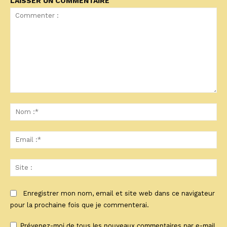
LAISSER UN COMMENTAIRE
Commenter
:
No
:*
Ema
:*
Sit
:
Enregistrer mon nom, email et site web dans ce navigateur
pour la prochaine fois que je commenterai.
Prévenez-moi de tous les nouveaux commentaires par e-mail.