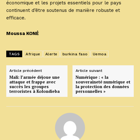
économique et les projets essentiels pour le pays
continuent d’être soutenus de manière robuste et
efficace.
Moussa KONÉ
TAGS
Afrique
Alerte
burkina faso
Uemoa
Article précédent
Article suivant
Mali: l’armée déjoue une
Numérique : « la
attaque et frappe avec
souveraineté numérique et
succès les groupes
la protection des données
terroristes à Kolondieba
personnelles »