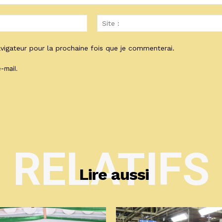
Email
:*
vigateur pour la prochaine fois que je commenterai.
-mail.
RELATIFS
Lire aussi