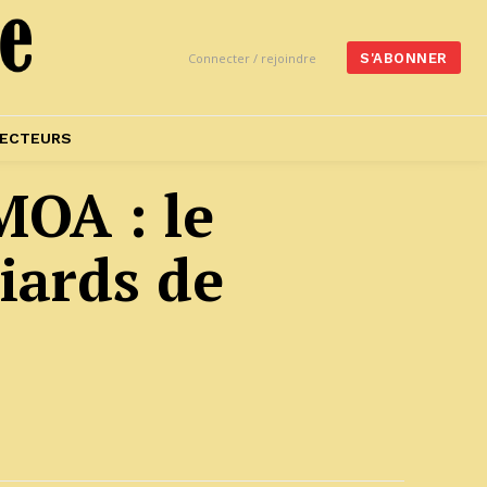
Connecter / rejoindre
S'ABONNER
ECTEURS
MOA : le
iards de