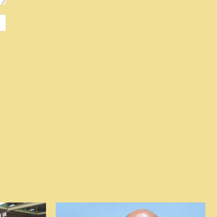
Site
: