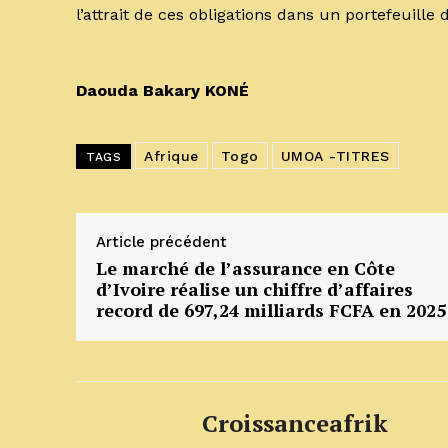
l’attrait de ces obligations dans un portefeuille 
Daouda Bakary KONÉ
Afrique
Togo
UMOA -TITRES
TAGS
Article précédent
Le marché de l’assurance en Côte
d’Ivoire réalise un chiffre d’affaires
record de 697,24 milliards FCFA en 2025
Croissanceafrik