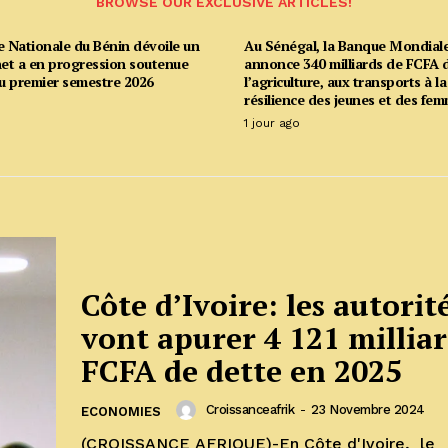
BROWSE OUR EXCLUSIVE ARTICLES!
e Nationale du Bénin dévoile un
Au Sénégal, la Banque Mondial
net a en progression soutenue
annonce 340 milliards de FCFA d
u premier semestre 2026
l’agriculture, aux transports à la
résilience des jeunes et des fe
1 jour ago
Côte d’Ivoire: les autorit
vont apurer 4 121 milliar
FCFA de dette en 2025
Croissanceafrik
-
23 Novembre 2024
ECONOMIES
(CROISSANCE AFRIQUE)-En Côte d'Ivoire, le