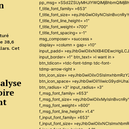
n
pp_msg= »SSd2ZSUyMHJlYWQlMjBhbmQlMjBh
f_title_font_family= »653″
f_title_font_size= »eyJhbGwiOiIyNCIsInBvcnR
f_title_font_line_height= »1″
f_title_font_weight= »700″
f_title_font_spacing= »-1″
turé
msg_composer= »success »
de 38,6
display= »column » gap= »10″
llars. Cet
input_padd= »eyJhbGwiOiIxNXB4IDEwcHgiLC
input_border= »1″ btn_text= »I want in »
btn_tdicon= »tdc-font-tdmp tdc-font-
tdmp-arrow-right »
btn_icon_size= »eyJhbGwiOiIxOSIsImxhbmRzY
alyse
btn_icon_space= »eyJhbGwiOiI1IiwicG9ydHJha
btn_radius= »3″ input_radius= »3″
oire
f_msg_font_family= »653″
nt
f_msg_font_size= »eyJhbGwiOiIxMyIsInBvcnRyY
f_msg_font_weight= »600″
f_msg_font_line_height= »1.4″
f_input_font_family= »653″
f_input_font_size= »eyJhbGwiOiIxNCIsImxhbm