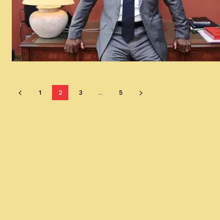
1
2
3
...
5