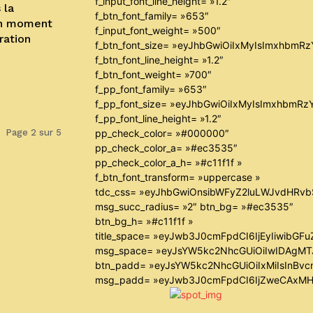
f_input_font_line_height= »1.2″
 la
f_btn_font_family= »653″
 un moment
f_input_font_weight= »500″
ration
f_btn_font_size= »eyJhbGwiOiIxMyIsImxhbmR
f_btn_font_line_height= »1.2″
f_btn_font_weight= »700″
f_pp_font_family= »653″
f_pp_font_size= »eyJhbGwiOiIxMyIsImxhbmRz
f_pp_font_line_height= »1.2″
Page 2 sur 5
pp_check_color= »#000000″
pp_check_color_a= »#ec3535″
pp_check_color_a_h= »#c11f1f »
f_btn_font_transform= »uppercase »
tdc_css= »eyJhbGwiOnsibWFyZ2luLWJvdHRv
msg_succ_radius= »2″ btn_bg= »#ec3535″
btn_bg_h= »#c11f1f »
title_space= »eyJwb3J0cmFpdCI6IjEyIiwibGF
msg_space= »eyJsYW5kc2NhcGUiOiIwIDAgM
btn_padd= »eyJsYW5kc2NhcGUiOiIxMiIsInBvc
msg_padd= »eyJwb3J0cmFpdCI6IjZweCAxMH