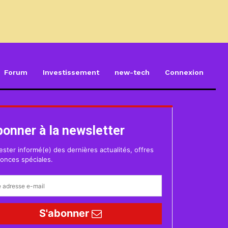
Forum
Investissement
new-tech
Connexion
bonner à la newsletter
ester informé(e) des dernières actualités, offres
onces spéciales.
S'abonner