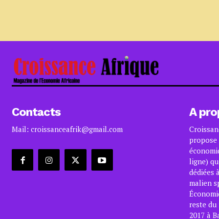
Contacts
A pro
Mail: croissanceafrik@gmail.com
Croissan
propose 
économiq
ligne) qu
dédiées à
malien s
Économiqu
reste du
2017 à B