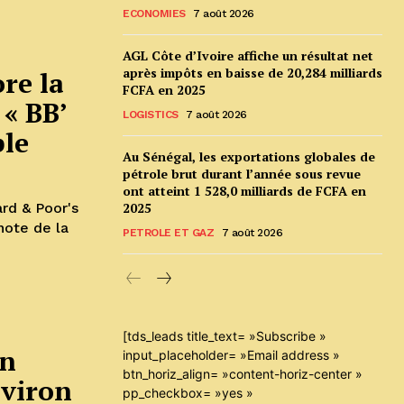
ECONOMIES
7 août 2026
AGL Côte d’Ivoire affiche un résultat net
après impôts en baisse de 20,284 milliards
re la
FCFA en 2025
 « BB’
LOGISTICS
7 août 2026
ble
Au Sénégal, les exportations globales de
pétrole brut durant l’année sous revue
ont atteint 1 528,0 milliards de FCFA en
rd & Poor's
2025
note de la
PETROLE ET GAZ
7 août 2026
[tds_leads title_text= »Subscribe »
un
input_placeholder= »Email address »
btn_horiz_align= »content-horiz-center »
nviron
pp_checkbox= »yes »