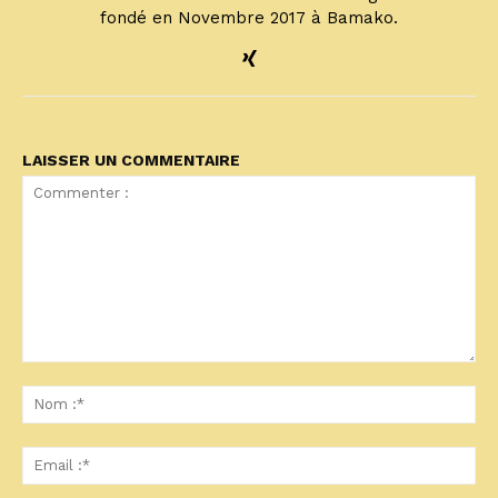
fondé en Novembre 2017 à Bamako.
LAISSER UN COMMENTAIRE
Commenter
:
No
:*
Ema
:*