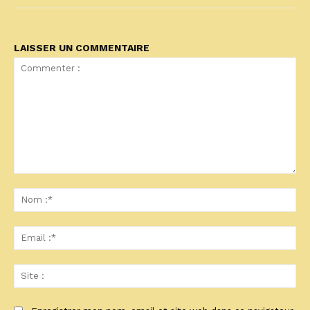
LAISSER UN COMMENTAIRE
Commenter
:
No
:*
Ema
:*
Sit
: