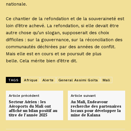
nationale.
Ce chantier de la refondation et de la souveraineté est
loin d’être achevé. La refondation, si elle devait être
autre chose qu’un slogan, supposerait des choix
difficiles : sur la gouvernance, sur la réconciliation des
communautés déchirées par des années de conflit.
Mais elle est en cours et se poursuit de plus
belle. Cela mérite bien d’être dit.
TAGS
Afrique
Alerte
General Assimi Goïta
Mali
Article précédent
Article suivant
Secteur Aérien : les
Au Mali, Endeavour
Aéroports du Mali ont
recherche des partenaires
affiché un bilan positif au
locaux pour développer la
titre de l’année 2025
mine de Kalana