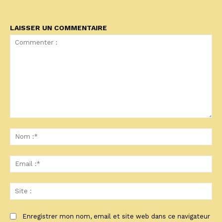
LAISSER UN COMMENTAIRE
Commenter
:
No
:*
Ema
:*
Sit
:
Enregistrer mon nom, email et site web dans ce navigateur