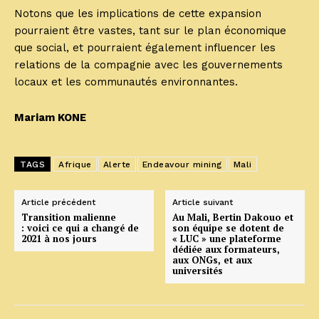
Notons que les implications de cette expansion
pourraient être vastes, tant sur le plan économique
que social, et pourraient également influencer les
relations de la compagnie avec les gouvernements
locaux et les communautés environnantes.
Mariam KONE
TAGS
Afrique
Alerte
Endeavour mining
Mali
Article précédent
Article suivant
Transition malienne
Au Mali, Bertin Dakouo et
: voici ce qui a changé de
son équipe se dotent de
2021 à nos jours
« LUC » une plateforme
dédiée aux formateurs,
aux ONGs, et aux
universités