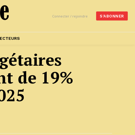
Connecter / rejoindre
S'ABONNER
ECTEURS
gétaires
nt de 19%
025