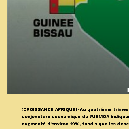
(
CROISSANCE AFRIQUE)-Au quatrième trimestre
conjoncture économique de l’UEMOA indiquent
augmenté d’environ 19%, tandis que les dépe