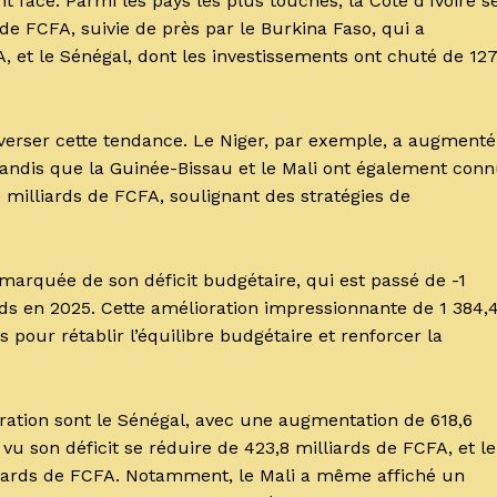
t face. Parmi les pays les plus touchés, la Côte d’Ivoire s
de FCFA, suivie de près par le Burkina Faso, qui a
, et le Sénégal, dont les investissements ont chuté de 127
inverser cette tendance. Le Niger, par exemple, a augmenté
tandis que la Guinée-Bissau et le Mali ont également con
9 milliards de FCFA, soulignant des stratégies de
marquée de son déficit budgétaire, qui est passé de -1
rds en 2025. Cette amélioration impressionnante de 1 384,
s pour rétablir l’équilibre budgétaire et renforcer la
ration sont le Sénégal, avec une augmentation de 618,6
a vu son déficit se réduire de 423,8 milliards de FCFA, et le
liards de FCFA. Notamment, le Mali a même affiché un