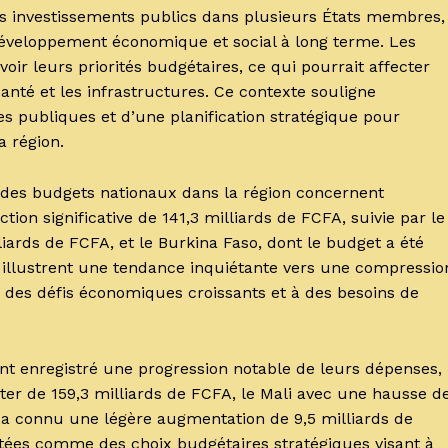
des investissements publics dans plusieurs États membres,
 développement économique et social à long terme. Les
ir leurs priorités budgétaires, ce qui pourrait affecter
santé et les infrastructures. Ce contexte souligne
s publiques et d’une planification stratégique pour
a région.
s des budgets nationaux dans la région concernent
tion significative de 141,3 milliards de FCFA, suivie par le
liards de FCFA, et le Burkina Faso, dont le budget a été
s illustrent une tendance inquiétante vers une compressio
 des défis économiques croissants et à des besoins de
nt enregistré une progression notable de leurs dépenses,
r de 159,3 milliards de FCFA, le Mali avec une hausse d
i a connu une légère augmentation de 9,5 milliards de
tées comme des choix budgétaires stratégiques visant à