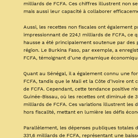
milliards de FCFA. Ces chiffres illustrent non
mais aussi leur capacité à collaborer efficace
Aussi, les recettes non fiscales ont également pr
impressionnant de 224,1 milliards de FCFA, ce 
hausse a été principalement soutenue par des 
région. Le Burkina Faso, par exemple, a enregis
FCFA, témoignant d’une dynamique économique f
Quant au Sénégal, il a également connu une for
FCFA, tandis que le Mali et la Côte d’Ivoire ont 
de FCFA. Cependant, cette tendance positive n’e
Guinée-Bissau, où les recettes ont diminué de 3,
milliards de FCFA. Ces variations illustrent le
hors fiscalité, mettant en lumière les défis éc
Parallèlement, les dépenses publiques totales de
331,6 milliards de FCFA, représentant une bais