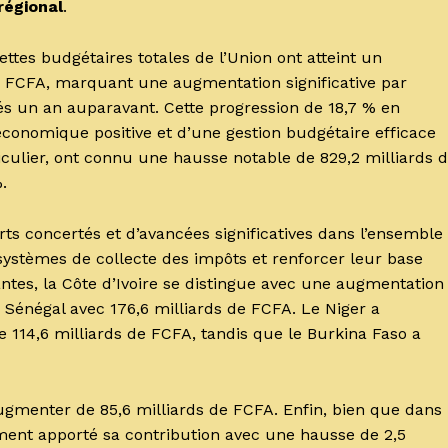
régional
.
ttes budgétaires totales de l’Union ont atteint un
e FCFA, marquant une augmentation significative par
és un an auparavant. Cette progression de 18,7 % en
onomique positive et d’une gestion budgétaire efficace
rticulier, ont connu une hausse notable de 829,2 milliards 
%.
orts concertés et d’avancées significatives dans l’ensemble
systèmes de collecte des impôts et renforcer leur base
antes, la Côte d’Ivoire se distingue avec une augmentation
e Sénégal avec 176,6 milliards de FCFA. Le Niger a
e 114,6 milliards de FCFA, tandis que le Burkina Faso a
.
 augmenter de 85,6 milliards de FCFA. Enfin, bien que dans
ent apporté sa contribution avec une hausse de 2,5