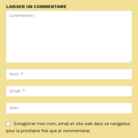
LAISSER UN COMMENTAIRE
Commenter
:
No
:*
Ema
:*
Sit
:
Enregistrer mon nom, email et site web dans ce navigateur
pour la prochaine fois que je commenterai.