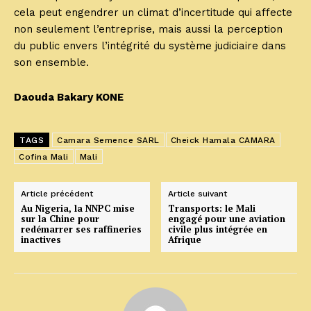
cela peut engendrer un climat d’incertitude qui affecte
non seulement l’entreprise, mais aussi la perception
du public envers l’intégrité du système judiciaire dans
son ensemble.
Daouda Bakary KONE
TAGS
Camara Semence SARL
Cheick Hamala CAMARA
Cofina Mali
Mali
Article précédent
Article suivant
Au Nigeria, la NNPC mise
Transports: le Mali
sur la Chine pour
engagé pour une aviation
redémarrer ses raffineries
civile plus intégrée en
inactives
Afrique