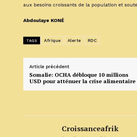
aux besoins croissants de la population et sou
Abdoulaye KONÉ
Afrique
Alerte
RDC
TAGS
Article précédent
Somalie: OCHA débloque 10 millions
USD pour atténuer la crise alimentaire
Croissanceafrik