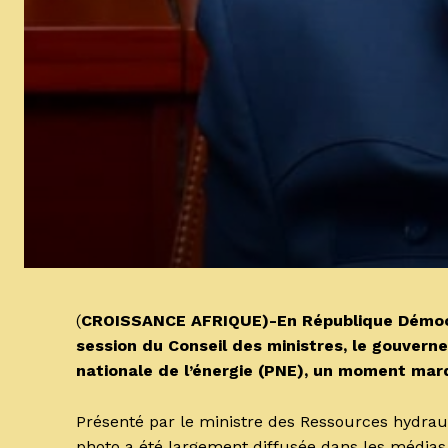
(
CROISSANCE AFRIQUE)-En République Démocrat
session du Conseil des ministres, le gouvern
nationale de l’énergie (PNE), un moment mar
Présenté par le ministre des Ressources hydraul
photo a été largement diffusée dans les médias,