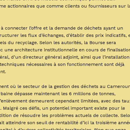
mme actionnaires que comme clients ou fournisseurs sur l
à connecter l’offre et la demande de déchets ayant un
cturer les flux d’échanges, d’établir des prix indicatifs, 
iels du recyclage. Selon les autorités, la Bourse sera
ec une architecture institutionnelle en cours de finalisatio
l, d’un directeur général adjoint, ainsi que l’installation
 techniques nécessaires à son fonctionnement sont déjà
nt.
ment où le secteur de la gestion des déchets au Camerou
rbaine dépasse maintenant les 6 millions de tonnes,
 d’enlèvement demeurent cependant limitées, avec des tau
 Malgré ces défis, un potentiel important existe pour le
ndition de résoudre les problèmes actuels de collecte. Sel
 atteindre son seuil de rentabilité d’ici la troisième anné
apital à d’autres collectivités territoriales. Bien que onze