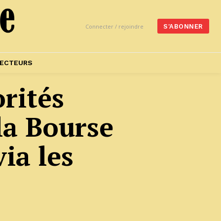
Connecter / rejoindre
S'ABONNER
ECTEURS
rités
la Bourse
ia les