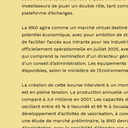
investisseurs de jouer un double rôle, tant co
plateforme d’échanges.
La BND agira comme un marché virtuel destiné 
potentiel économique, avec pour ambition de stru
de faciliter l’accès aux intrants pour les industr
officiellement opérationnelle en juillet 2025, av
qui comprend la nomination d’un directeur généra
d’un conseil d’administration. Les équipements
disponibles, selon le ministère de l’Environneme
La création de cette bourse intervient à un mo
est en pleine tension. La production annuelle u
comparé à 3,4 millions en 2007. Les capacités
oscillant entre 45 % à Yaoundé et 69 % à Douala.
développement d’activités de valorisation, à co
une étude de marché préliminaire, la BND devrait
d’exploitation, avec la possibilité d’étendre son c