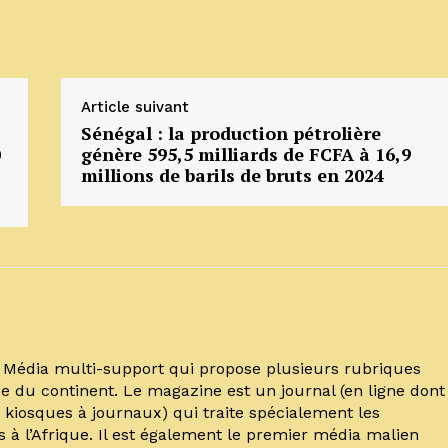
Article suivant
Sénégal : la production pétrolière
0
génère 595,5 milliards de FCFA à 16,9
millions de barils de bruts en 2024
un Média multi-support qui propose plusieurs rubriques
e du continent. Le magazine est un journal (en ligne dont
kiosques à journaux) qui traite spécialement les
s à l’Afrique. Il est également le premier média malien