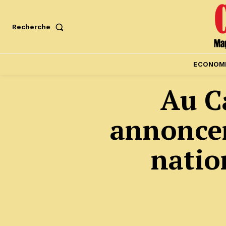
Recherche
ECONOM
Au C
annoncen
natio