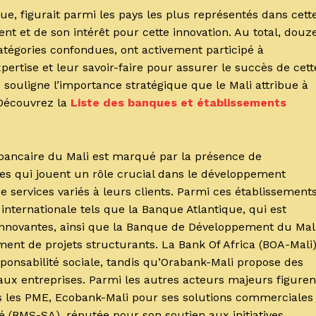
, figurait parmi les pays les plus représentés dans cett
t et de son intérêt pour cette innovation. Au total, douz
catégories confondues, ont activement participé à
ertise et leur savoir-faire pour assurer le succès de cett
e souligne l’importance stratégique que le Mali attribue à
 Découvrez la
Liste des banques et établissements
e bancaire du Mali est marqué par la présence de
es qui jouent un rôle crucial dans le développement
services variés à leurs clients. Parmi ces établissement
nternationale tels que la Banque Atlantique, qui est
innovantes, ainsi que la Banque de Développement du Mal
ent de projets structurants. La Bank Of Africa (BOA-Mali
ponsabilité sociale, tandis qu’Orabank-Mali propose des
’aux entreprises. Parmi les autres acteurs majeurs figuren
s les PME, Ecobank-Mali pour ses solutions commerciales
 (BMS-SA), réputée pour son soutien aux initiatives