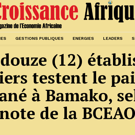
IES
GESTIONS PUBLIQUES
ENERGIES
LEADERS
S
 douze (12) établ
iers testent le p
tané à Bamako, se
note de la BCEA