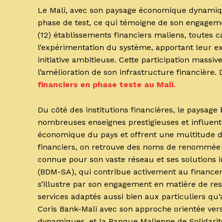
Le Mali, avec son paysage économique dynamique
phase de test, ce qui témoigne de son engagemen
(12) établissements financiers maliens, toutes 
l’expérimentation du système, apportant leur exp
initiative ambitieuse. Cette participation massiv
l’amélioration de son infrastructure financière.
financiers en phase teste au Mali.
Du côté des institutions financières, le paysag
nombreuses enseignes prestigieuses et influent
économique du pays et offrent une multitude de 
financiers, on retrouve des noms de renommée i
connue pour son vaste réseau et ses solutions 
(BDM-SA), qui contribue activement au financem
s’illustre par son engagement en matière de res
services adaptés aussi bien aux particuliers qu
Coris Bank-Mali avec son approche orientée ver
dynamiques, et la Banque Malienne de Solidarité