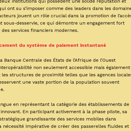
ux institutions qui possèdent une solide réputation et
 qui ont su s’imposer comme des leaders dans les domain
 acteurs jouent un rôle crucial dans la promotion de l’accè
nt sous-desservie, ce qui démontre un engagement fort
ion des services financiers modernes.
ancement du système de paiement instantané
 la Banque Centrale des États de l’Afrique de l’Ouest
interopérabilité non seulement accessible mais également
les structures de proximité telles que les agences locale
esservent une vaste portion de la population souvent
e.
ingue en représentant la catégorie des établissements de
novant. En participant activement à la phase pilote, sa
stratégique grandissante des services mobiles dans
la nécessité impérative de créer des passerelles fluides et