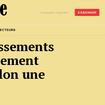
Connecter / rejoindre
S'ABONNER
ECTEURS
issements
aiement
lon une
O