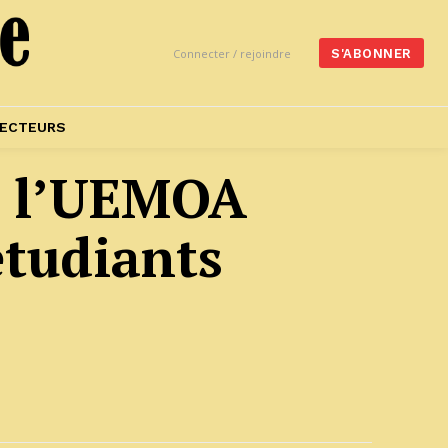
Connecter / rejoindre
S'ABONNER
ECTEURS
e l’UEMOA
étudiants