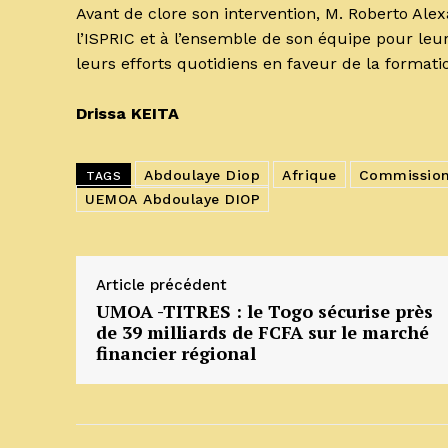
‎Avant de clore son intervention, M. Roberto Alex
l’ISPRIC et à l’ensemble de son équipe pour leur
leurs efforts quotidiens en faveur de la formati
Drissa KEITA
Abdoulaye Diop
Afrique
Commission
TAGS
UEMOA Abdoulaye DIOP
Article précédent
UMOA -TITRES : le Togo sécurise près
de 39 milliards de FCFA sur le marché
financier régional