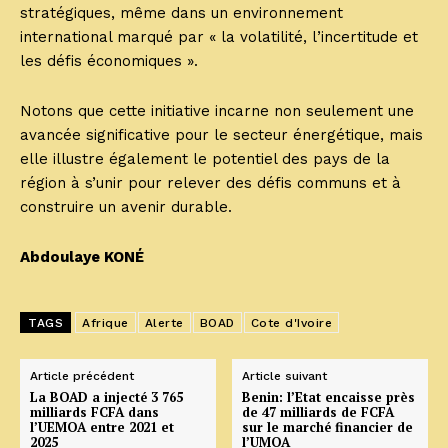
stratégiques, même dans un environnement
international marqué par « la volatilité, l’incertitude et
les défis économiques ».
Notons que cette initiative incarne non seulement une
avancée significative pour le secteur énergétique, mais
elle illustre également le potentiel des pays de la
région à s’unir pour relever des défis communs et à
construire un avenir durable.
Abdoulaye KONÉ
TAGS
Afrique
Alerte
BOAD
Cote d'Ivoire
Article précédent
Article suivant
La BOAD a injecté 3 765
Benin: l’Etat encaisse près
milliards FCFA dans
de 47 milliards de FCFA
l’UEMOA entre 2021 et
sur le marché financier de
2025
l’UMOA