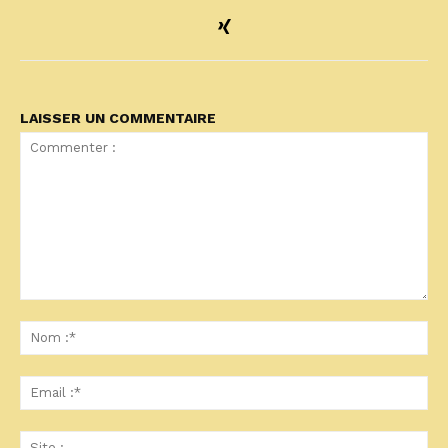
LAISSER UN COMMENTAIRE
Commenter
:
No
:*
Ema
:*
Sit