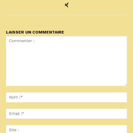
LAISSER UN COMMENTAIRE
Commenter
:
No
:*
Ema
:*
Sit