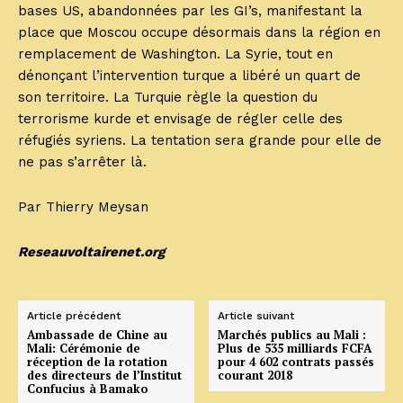
bases US, abandonnées par les GI’s, manifestant la
place que Moscou occupe désormais dans la région en
remplacement de Washington. La Syrie, tout en
dénonçant l’intervention turque a libéré un quart de
son territoire. La Turquie règle la question du
terrorisme kurde et envisage de régler celle des
réfugiés syriens. La tentation sera grande pour elle de
ne pas s’arrêter là.
Par Thierry Meysan
Reseauvoltairenet.org
Article précédent
Article suivant
Ambassade de Chine au
Marchés publics au Mali :
Mali: Cérémonie de
Plus de 535 milliards FCFA
réception de la rotation
pour 4 602 contrats passés
des directeurs de l’Institut
courant 2018
Confucius à Bamako