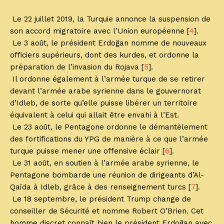
Le 22 juillet 2019, la Turquie annonce la suspension de
son accord migratoire avec l’Union européenne [
4
].
Le 3 août, le président Erdoğan nomme de nouveaux
officiers supérieurs, dont des kurdes, et ordonne la
préparation de l’invasion du Rojava [
5
].
Il ordonne également à l’armée turque de se retirer
devant l’armée arabe syrienne dans le gouvernorat
d’Idleb, de sorte qu’elle puisse libérer un territoire
équivalent à celui qui allait être envahi à l’Est.
Le 23 août, le Pentagone ordonne le démantèlement
des fortifications du YPG de manière à ce que l’armée
turque puisse mener une offensive éclair [
6
].
Le 31 août, en soutien à l’armée arabe syrienne, le
Pentagone bombarde une réunion de dirigeants d’Al-
Qaïda à Idleb, grâce à des renseignement turcs [
7
].
Le 18 septembre, le président Trump change de
conseiller de Sécurité et nomme Robert O’Brien. Cet
homme discret connaît bien le président Erdoğan avec