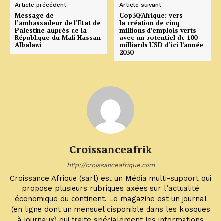
Article précédent
Article suivant
Message de
Cop30/Afrique: vers
l’ambassadeur de l’Etat de
la création de cinq
Palestine auprès de la
millions d’emplois verts
République du Mali Hassan
avec un potentiel de 100
Albalawi
milliards USD d’ici l’année
2030
Croissanceafrik
http://croissanceafrique.com
Croissance Afrique (sarl) est un Média multi-support qui
propose plusieurs rubriques axées sur l’actualité
économique du continent. Le magazine est un journal
(en ligne dont un mensuel disponible dans les kiosques
à journaux) qui traite spécialement les informations