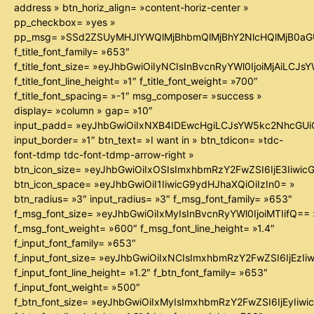
address » btn_horiz_align= »content-horiz-center »
pp_checkbox= »yes »
pp_msg= »SSd2ZSUyMHJlYWQlMjBhbmQlMjBhY2NlcHQlMjB0aG
f_title_font_family= »653″
f_title_font_size= »eyJhbGwiOiIyNCIsInBvcnRyYWl0IjoiMjAiLCJ
f_title_font_line_height= »1″ f_title_font_weight= »700″
f_title_font_spacing= »-1″ msg_composer= »success »
display= »column » gap= »10″
input_padd= »eyJhbGwiOiIxNXB4IDEwcHgiLCJsYW5kc2NhcGUiO
input_border= »1″ btn_text= »I want in » btn_tdicon= »tdc-
font-tdmp tdc-font-tdmp-arrow-right »
btn_icon_size= »eyJhbGwiOiIxOSIsImxhbmRzY2FwZSI6IjE3Iiwi
btn_icon_space= »eyJhbGwiOiI1IiwicG9ydHJhaXQiOiIzIn0= »
btn_radius= »3″ input_radius= »3″ f_msg_font_family= »653″
f_msg_font_size= »eyJhbGwiOiIxMyIsInBvcnRyYWl0IjoiMTIifQ== 
f_msg_font_weight= »600″ f_msg_font_line_height= »1.4″
f_input_font_family= »653″
f_input_font_size= »eyJhbGwiOiIxNCIsImxhbmRzY2FwZSI6IjEzIi
f_input_font_line_height= »1.2″ f_btn_font_family= »653″
f_input_font_weight= »500″
f_btn_font_size= »eyJhbGwiOiIxMyIsImxhbmRzY2FwZSI6IjEyIiw