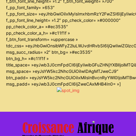
f_btn_font_line_height= »1.2″ f_btn_font_weight= »700″
f_pp_font_family= »653″
f_pp_font_size= »eyJhbGwiOiIxMyIsImxhbmRzY2FwZSI6IjEyIiw
f_pp_font_line_height= »1.2″ pp_check_color= »#000000″
pp_check_color_a= »#ec3535″
pp_check_color_a_h= »#c11f1f »
f_btn_font_transform= »uppercase »
tdc_css= »eyJhbGwiOnsibWFyZ2luLWJvdHRvbSI6IjQwIiwiZGl
msg_succ_radius= »2″ btn_bg= »#ec3535″
btn_bg_h= »#c11f1f »
title_space= »eyJwb3J0cmFpdCI6IjEyIiwibGFuZHNjYXBlIjoiMTQ
msg_space= »eyJsYW5kc2NhcGUiOiIwIDAgMTJweCJ9″
btn_padd= »eyJsYW5kc2NhcGUiOiIxMiIsInBvcnRyYWl0IjoiMTB
msg_padd= »eyJwb3J0cmFpdCI6IjZweCAxMHB4In0= »]