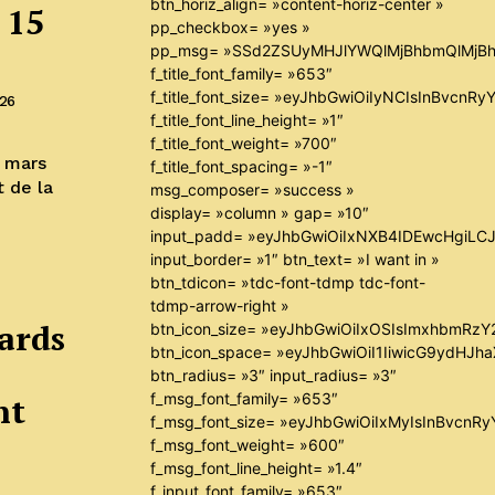
btn_horiz_align= »content-horiz-center »
 15
pp_checkbox= »yes »
pp_msg= »SSd2ZSUyMHJlYWQlMjBhbmQlMjBh
f_title_font_family= »653″
f_title_font_size= »eyJhbGwiOiIyNCIsInBvcnR
026
f_title_font_line_height= »1″
f_title_font_weight= »700″
6 mars
f_title_font_spacing= »-1″
t de la
msg_composer= »success »
display= »column » gap= »10″
input_padd= »eyJhbGwiOiIxNXB4IDEwcHgiLC
input_border= »1″ btn_text= »I want in »
btn_tdicon= »tdc-font-tdmp tdc-font-
tdmp-arrow-right »
iards
btn_icon_size= »eyJhbGwiOiIxOSIsImxhbmRzY
btn_icon_space= »eyJhbGwiOiI1IiwicG9ydHJha
btn_radius= »3″ input_radius= »3″
f_msg_font_family= »653″
nt
f_msg_font_size= »eyJhbGwiOiIxMyIsInBvcnRyY
e
f_msg_font_weight= »600″
f_msg_font_line_height= »1.4″
f_input_font_family= »653″