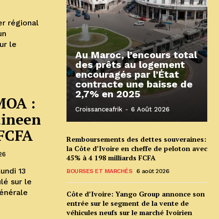
r régional
un
ur le
Au Maroc, l’encours total
des prêts au logement
encouragés par l’État
contracte une baisse de
2,7% en 2025
MOA :
Croissanceafrik
-
6 Août 2026
uineen
 FCFA
Remboursements des dettes souveraines:
la Côte d’Ivoire en cheffe de peloton avec
26
45% à 4 198 milliards FCFA
undi 13
BOURSES ET MARCHÉS
6 août 2026
lé sur le
énérale
Côte d’Ivoire: Yango Group annonce son
entrée sur le segment de la vente de
véhicules neufs sur le marché Ivoirien