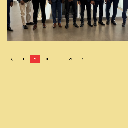
1
2
3
...
21