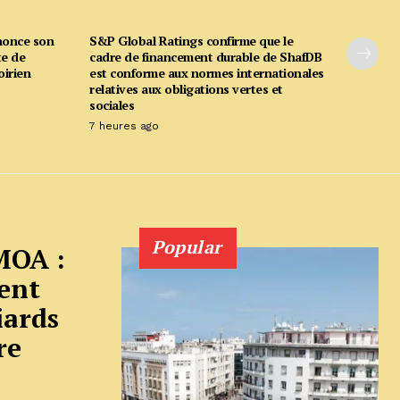
nonce son
S&P Global Ratings confirme que le
te de
cadre de financement durable de ShafDB
oirien
est conforme aux normes internationales
relatives aux obligations vertes et
sociales
7 heures ago
Popular
MOA :
ent
iards
re