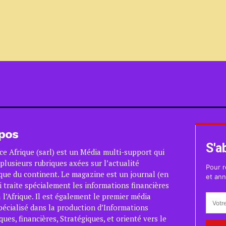
pos
S'a
ce Afrique (sarl) est un Média multi-support qui
plusieurs rubriques axées sur l’actualité
Pour r
ue du continent. Le magazine est un journal (en
et ann
i traite spécialement les informations financières
 l’Afrique. Il est également le premier média
pécialisé dans la production d’Informations
es, financières, Stratégiques, et orienté vers le