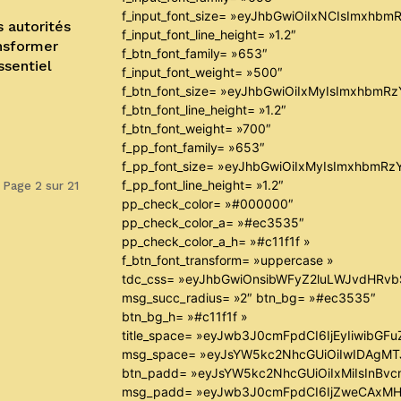
f_input_font_size= »eyJhbGwiOiIxNCIsImxhbm
 autorités
f_input_font_line_height= »1.2″
ansformer
f_btn_font_family= »653″
ssentiel
f_input_font_weight= »500″
f_btn_font_size= »eyJhbGwiOiIxMyIsImxhbmR
f_btn_font_line_height= »1.2″
f_btn_font_weight= »700″
f_pp_font_family= »653″
f_pp_font_size= »eyJhbGwiOiIxMyIsImxhbmRz
f_pp_font_line_height= »1.2″
Page 2 sur 21
pp_check_color= »#000000″
pp_check_color_a= »#ec3535″
pp_check_color_a_h= »#c11f1f »
f_btn_font_transform= »uppercase »
tdc_css= »eyJhbGwiOnsibWFyZ2luLWJvdHRv
msg_succ_radius= »2″ btn_bg= »#ec3535″
btn_bg_h= »#c11f1f »
title_space= »eyJwb3J0cmFpdCI6IjEyIiwibGF
msg_space= »eyJsYW5kc2NhcGUiOiIwIDAgM
btn_padd= »eyJsYW5kc2NhcGUiOiIxMiIsInBvc
msg_padd= »eyJwb3J0cmFpdCI6IjZweCAxMH