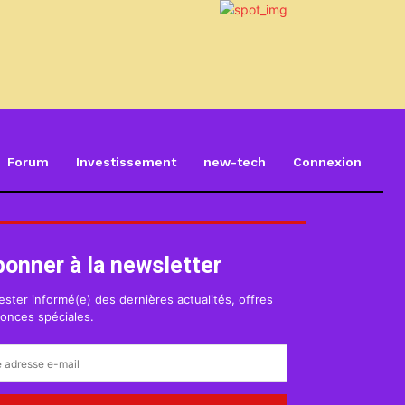
Forum
Investissement
new-tech
Connexion
bonner à la newsletter
ester informé(e) des dernières actualités, offres
onces spéciales.