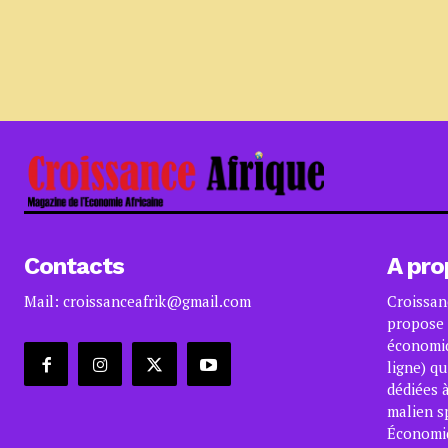
Contacts
A pro
Mail: croissanceafrik@gmail.com
Croissan
propose 
économiq
ligne) qu
dédiées à
malien s
Économiqu