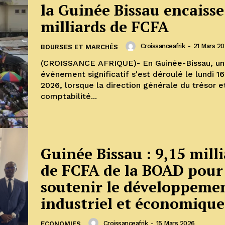
la Guinée Bissau encaisse
milliards de FCFA
Croissanceafrik
-
21 Mars 2
BOURSES ET MARCHÉS
(CROISSANCE AFRIQUE)- En Guinée-Bissau, un
événement significatif s'est déroulé le lundi 1
2026, lorsque la direction générale du trésor e
comptabilité...
Guinée Bissau : 9,15 mill
de FCFA de la BOAD pour
soutenir le développeme
industriel et économiqu
Croissanceafrik
-
15 Mars 2026
ECONOMIES