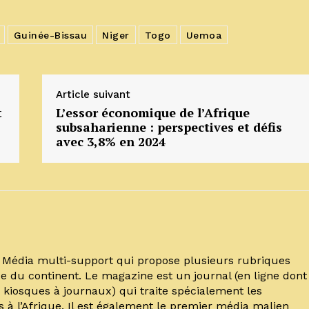
Guinée-Bissau
Niger
Togo
Uemoa
Article suivant
t
L’essor économique de l’Afrique
subsaharienne : perspectives et défis
avec 3,8% en 2024
un Média multi-support qui propose plusieurs rubriques
e du continent. Le magazine est un journal (en ligne dont
kiosques à journaux) qui traite spécialement les
s à l’Afrique. Il est également le premier média malien