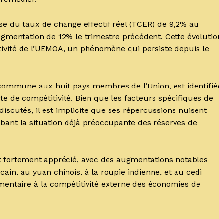
se du taux de change effectif réel (TCER) de 9,2% au
gmentation de 12% le trimestre précédent. Cette évolutio
tivité de l’UEMOA, un phénomène qui persiste depuis le
 commune aux huit pays membres de l’Union, est identifié
e de compétitivité. Bien que les facteurs spécifiques de
discutés, il est implicite que ses répercussions nuisent
ant la situation déjà préoccupante des réserves de
est fortement apprécié, avec des augmentations notables
icain, au yuan chinois, à la roupie indienne, et au cedi
entaire à la compétitivité externe des économies de