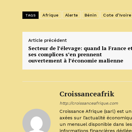
Afrique
Alerte
Bénin
Cote d’Ivoire
TAGS
Article précédent
Secteur de l’élevage: quand la France e
ses complices s’en prennent
ouvertement à l’économie malienne
Croissanceafrik
http://croissanceafrique.com
Croissance Afrique (sarl) est 
axées sur l’actualité économiqu
un mensuel disponible dans les 
informations financières dédiée