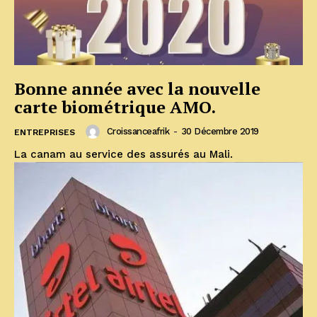
Bonne année avec la nouvelle
carte biométrique AMO.
Croissanceafrik
-
30 Décembre 2019
ENTREPRISES
La canam au service des assurés au Mali.