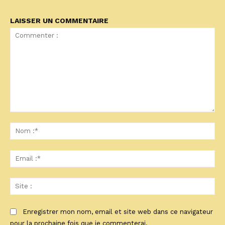
LAISSER UN COMMENTAIRE
Commenter
:
No
:*
Ema
:*
Sit
:
Enregistrer mon nom, email et site web dans ce navigateur
pour la prochaine fois que je commenterai.