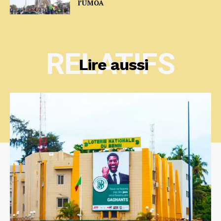
l’UMOA
RELATIFS
Lire aussi