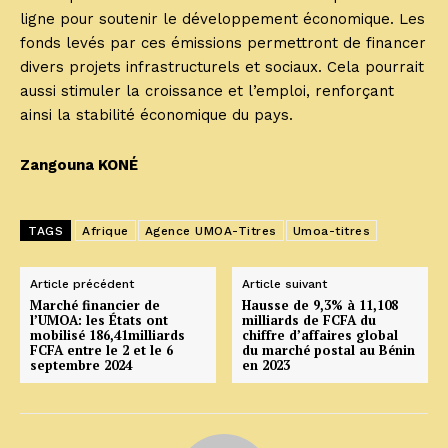
ligne pour soutenir le développement économique. Les
fonds levés par ces émissions permettront de financer
divers projets infrastructurels et sociaux. Cela pourrait
aussi stimuler la croissance et l’emploi, renforçant
ainsi la stabilité économique du pays.
Zangouna KONÉ
TAGS
Afrique
Agence UMOA-Titres
Umoa-titres
Article précédent
Article suivant
Marché financier de
Hausse de 9,3% à 11,108
l’UMOA: les États ont
milliards de FCFA du
mobilisé 186,41milliards
chiffre d’affaires global
FCFA entre le 2 et le 6
du marché postal au Bénin
septembre 2024
en 2023