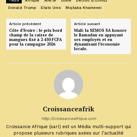
TAGS
Afrique
Alerte
chine
Détroit d'Ormuz
Donald Trump
Etats Unis
Mojtaba Khamenei
Article précédent
Article suivant
Côte d’Ivoire : le prix bord
Mali: la SEMOS SA honore
champ de la caisse de
le Ramadan en appuyant
mangues fixé à 2 450 FCFA
ses employés et en
pour la campagne 2026
dynamisant l’économie
locale.
Croissanceafrik
http://croissanceafrique.com
Croissance Afrique (sarl) est un Média multi-support qui
propose plusieurs rubriques axées sur l’actualité