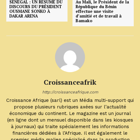
SÉNÉGAL : UN RÉSUMÉ DU
Au Mali, le Président de la
DISCOURS DU PRÉSIDENT
République du Bénin
OUSMANE SONKO À
effectue une visite
DAKAR ARENA
d’amitié et de travail à
Bamako
Croissanceafrik
http://croissanceafrique.com
Croissance Afrique (sarl) est un Média multi-support qui
propose plusieurs rubriques axées sur l’actualité
économique du continent. Le magazine est un journal
(en ligne dont un mensuel disponible dans les kiosques
à journaux) qui traite spécialement les informations
financières dédiées à l’Afrique. Il est également le
premier média malien spécialisé dans la production