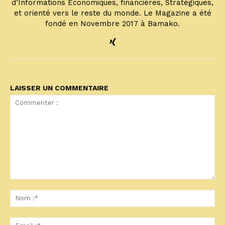
d’Informations Économiques, financières, Stratégiques,
et orienté vers le reste du monde. Le Magazine a été
fondé en Novembre 2017 à Bamako.
LAISSER UN COMMENTAIRE
Commenter
:
No
:*
Ema