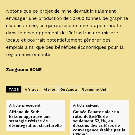
Notons que ce projet de mine devrait initialement
envisager une production de 20 000 tonnes de graphite
chaque année, ce qui représente une étape cruciale
dans le développement de l’infrastructure minière
locale et pourrait potentiellement générer des
emplois ainsi que des bénéfices économiques pour la
région environnante.
Zangouna KONE
TAGS
Afrique
Alerte
Ouganda
Royaume Uni
Article précédent
Article suivant
Afrique du Sud:
Guinée Équatoriale : un
Eskom approuve une
ratio dette/PIB de
stratégie révisée de
seulement 32,1%, en
désintégration structurelle
dessous des critères de
convergence établis par la
CEMAC