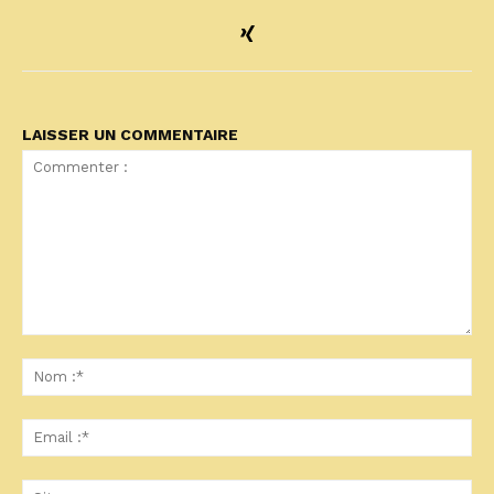
LAISSER UN COMMENTAIRE
Commenter
:
No
:*
Ema
:*
Sit