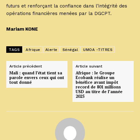
futurs et renforçant la confiance dans l’intégrité des
opérations financières menées par la DGCPT.
Mariam KONE
TAGS
Afrique
Alerte
Sénégal
UMOA -TITRES
Article précédent
Article suivant
Mali : quand l’état tient sa
Afrique : le Groupe
parole envers ceux qui ont
Ecobank réalise un
tout donné
bénéfice avant impôt
record de 801 millions
USD au titre de l’année
2025