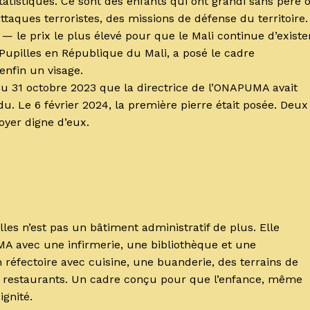
tatistiques. Ce sont des enfants qui ont grandi sans père 
aques terroristes, des missions de défense du territoire.
— le prix le plus élevé pour que le Mali continue d’exister
 Pupilles en République du Mali, a posé le cadre
enfin un visage.
 du 31 octobre 2023 que la directrice de l’ONAPUMA avait
u. Le 6 février 2024, la première pierre était posée. Deux
oyer digne d’eux.
lles n’est pas un bâtiment administratif de plus. Elle
A avec une infirmerie, une bibliothèque et une
éfectoire avec cuisine, une buanderie, des terrains de
des restaurants. Un cadre conçu pour que l’enfance, même
ignité.