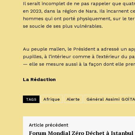
Il serait incomplet de ne pas rappeler que quat
en 2023, dans la région de Nara. Ils incarnent ce
hommes qui ont porté physiquement, sur le terra
se soucie de ses plus vulnérables.
Au peuple malien, le Président a adressé un ap
pupilles, à l’intérieur comme à l’extérieur du p
— elle se mesure aussi à la façon dont elle pren
La Rédaction
Afrique
Alerte
Général Assimi GOÏT
TAGS
Article précédent
Forum Mondial Zéro Déchet à Istanbul 