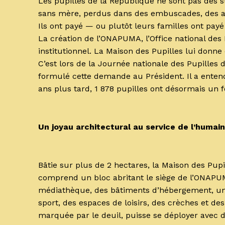
Les pupilles de la République ne sont pas des s
sans mère, perdus dans des embuscades, des att
Ils ont payé — ou plutôt leurs familles ont payé 
La création de l’ONAPUMA, l’Office national des
institutionnel. La Maison des Pupilles lui donne 
C’est lors de la Journée nationale des Pupilles
formulé cette demande au Président. Il a entend
ans plus tard, 1 878 pupilles ont désormais un f
Un joyau architectural au service de l’humain
Bâtie sur plus de 2 hectares, la Maison des Pupi
comprend un bloc abritant le siège de l’ONAPUM
médiathèque, des bâtiments d’hébergement, un r
sport, des espaces de loisirs, des crèches et 
marquée par le deuil, puisse se déployer avec d